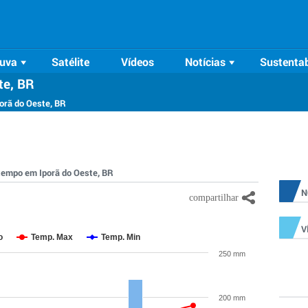
uva
Satélite
Vídeos
Notícias
Sustentab
te, BR
orã do Oeste, BR
o tempo em Iporã do Oeste, BR
N
V
o
Temp. Max
Temp. Min
250 mm
200 mm