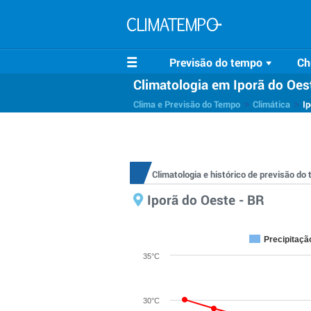
Previsão do tempo
Ch
Climatologia em Iporã do Oes
>
>
Clima e Previsão do Tempo
Climática
Ip
Climatologia e histórico de previsão d
Iporã do Oeste - BR
Precipitaçã
35°C
30°C