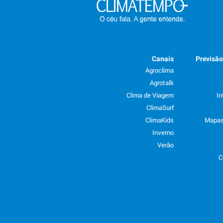
Canais
Previsã
Agroclima
Agrotalk
Clima de Viagem
In
ClimaSurf
ClimaKids
Mapas
Inverno
Verão
C