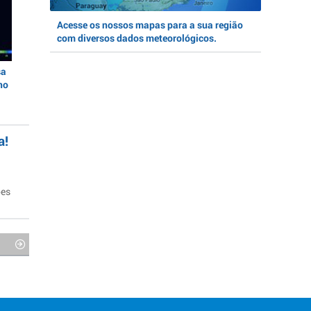
Acesse os nossos mapas para a sua região
com diversos dados meteorológicos.
sa
no
a!
ões