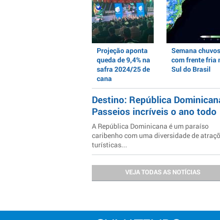
Projeção aponta
Semana chuvo
queda de 9,4% na
com frente fria 
safra 2024/25 de
Sul do Brasil
cana
Destino: República Dominican
Passeios incríveis o ano todo
A República Dominicana é um paraíso
caribenho com uma diversidade de atraç
turísticas...
VEJA TODAS AS NOTÍCIAS