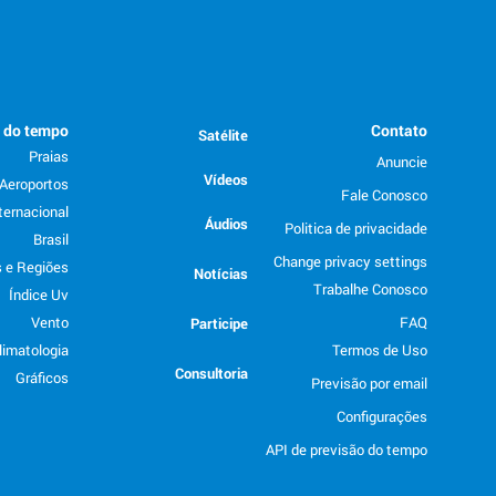
o do tempo
Contato
Satélite
Praias
Anuncie
Vídeos
Aeroportos
Fale Conosco
ternacional
Áudios
Politica de privacidade
Brasil
Change privacy settings
 e Regiões
Notícias
Trabalhe Conosco
Índice Uv
Vento
FAQ
Participe
limatologia
Termos de Uso
Consultoria
Gráficos
Previsão por email
Configurações
API de previsão do tempo