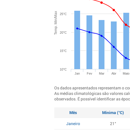
Temp. Min/Max
25°C
20°C
15°C
10°C
Jan
Fev
Mar
Abr
Maio
Os dados apresentados representam o co
As médias climatológicas são valores cal
observados. É possível identificar as ép
Mês
Minima (°C)
Janeiro
21°