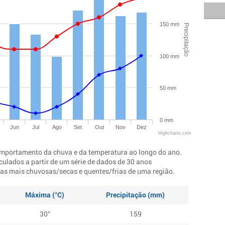
150 mm
Precipitação
100 mm
50 mm
0 mm
Jun
Jul
Ago
Set
Out
Nov
Dez
Highcharts.com
mportamento da chuva e da temperatura ao longo do ano.
culados a partir de um série de dados de 30 anos
ocas mais chuvosas/secas e quentes/frias de uma região.
Máxima (°C)
Precipitação (mm)
30°
159