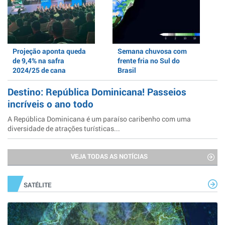
Projeção aponta queda
Semana chuvosa com
de 9,4% na safra
frente fria no Sul do
2024/25 de cana
Brasil
Destino: República Dominicana! Passeios
incríveis o ano todo
A República Dominicana é um paraíso caribenho com uma
diversidade de atrações turísticas...
VEJA TODAS AS NOTÍCIAS
SATÉLITE