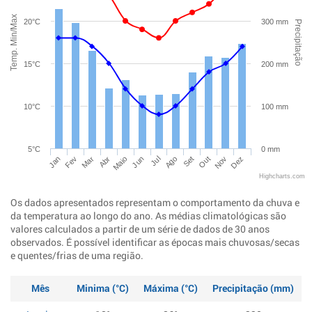
Temp. Min/Max
20°C
300 mm
Precipitação
15°C
200 mm
10°C
100 mm
5°C
0 mm
Jan
Abr
Jul
Out
Mar
Jun
Set
Dez
Fev
Maio
Ago
Nov
Highcharts.com
Os dados apresentados representam o comportamento da chuva e
da temperatura ao longo do ano. As médias climatológicas são
valores calculados a partir de um série de dados de 30 anos
observados. É possível identificar as épocas mais chuvosas/secas
e quentes/frias de uma região.
Mês
Minima (°C)
Máxima (°C)
Precipitação (mm)