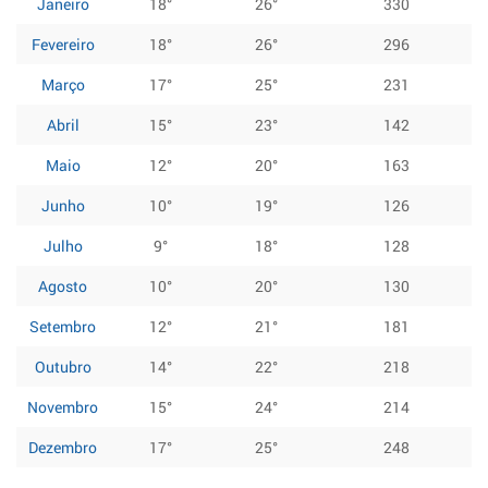
Janeiro
18°
26°
330
Fevereiro
18°
26°
296
Março
17°
25°
231
Abril
15°
23°
142
Maio
12°
20°
163
Junho
10°
19°
126
Julho
9°
18°
128
Agosto
10°
20°
130
Setembro
12°
21°
181
Outubro
14°
22°
218
Novembro
15°
24°
214
Dezembro
17°
25°
248