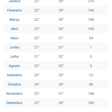
Janeiro
22°
30°
216
Fevereiro
22°
29°
196
Março
22°
29°
188
Abril
22°
30°
106
Maio
22°
31°
34
Junho
21°
31°
1
Julho
21°
32°
0
Agosto
22°
33°
0
Setembro
24°
35°
10
Outubro
24°
34°
68
Novembro
23°
31°
168
Dezembro
22°
30°
185