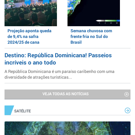
Projeção aponta queda
Semana chuvosa com
de 9,4% na safra
frente fria no Sul do
2024/25 de cana
Brasil
Destino: República Dominicana! Passeios
incríveis o ano todo
A República Dominicana é um paraíso caribenho com uma
diversidade de atrações turísticas...
VEJA TODAS AS NOTÍCIAS
SATÉLITE