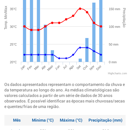
Temp. Min/Max
35°C
150 mm
Precipitação
30°C
100 mm
25°C
50 mm
20°C
0 mm
Jan
Abr
Jul
Out
Mar
Jun
Set
Dez
Fev
Maio
Ago
Nov
Highcharts.com
Os dados apresentados representam o comportamento da chuva e
da temperatura ao longo do ano. As médias climatológicas são
valores calculados a partir de um série de dados de 30 anos
observados. É possível identificar as épocas mais chuvosas/secas
e quentes/frias de uma região.
Mês
Minima (°C)
Máxima (°C)
Precipitação (mm)