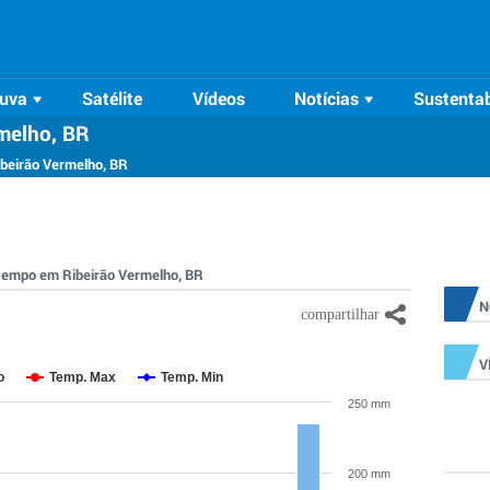
uva
Satélite
Vídeos
Notícias
Sustentab
melho, BR
ibeirão Vermelho, BR
o tempo em Ribeirão Vermelho, BR
N
V
o
Temp. Max
Temp. Min
250 mm
200 mm