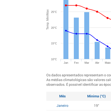
Temp. Min/Max
25°C
20°C
15°C
10°C
Jan
Fev
Mar
Abr
Maio
Os dados apresentados representam o co
As médias climatológicas são valores cal
observados. É possível identificar as ép
Mês
Minima (°C)
Janeiro
19°