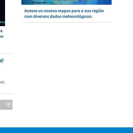
Acesse os nossos mapas para a sua região
com diversos dados meteorológicos.
sa
no
a!
ões