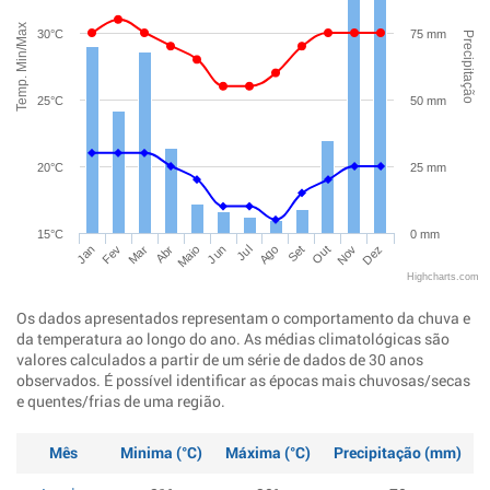
Temp. Min/Max
30°C
75 mm
Precipitação
25°C
50 mm
20°C
25 mm
15°C
0 mm
Jan
Abr
Jul
Out
Mar
Jun
Set
Dez
Fev
Maio
Ago
Nov
Highcharts.com
Os dados apresentados representam o comportamento da chuva e
da temperatura ao longo do ano. As médias climatológicas são
valores calculados a partir de um série de dados de 30 anos
observados. É possível identificar as épocas mais chuvosas/secas
e quentes/frias de uma região.
Mês
Minima (°C)
Máxima (°C)
Precipitação (mm)