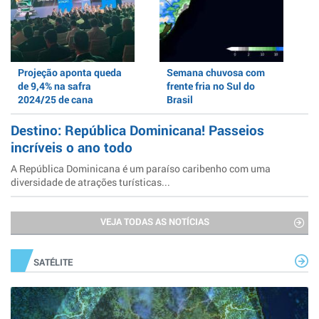
Projeção aponta queda
Semana chuvosa com
de 9,4% na safra
frente fria no Sul do
2024/25 de cana
Brasil
Destino: República Dominicana! Passeios
incríveis o ano todo
A República Dominicana é um paraíso caribenho com uma
diversidade de atrações turísticas...
VEJA TODAS AS NOTÍCIAS
SATÉLITE