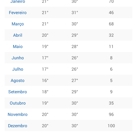
Janeiro
21°
30°
70
Fevereiro
21°
31°
46
Março
21°
30°
68
Abril
20°
29°
32
Maio
19°
28°
11
Junho
17°
26°
8
Julho
17°
26°
6
Agosto
16°
27°
5
Setembro
18°
29°
9
Outubro
19°
30°
35
Novembro
20°
30°
96
Dezembro
20°
30°
100