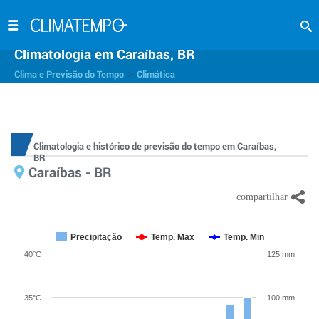
Climatologia em Caraíbas, BR
>
Clima e Previsão do Tempo
Climática
Climatologia e histórico de previsão do tempo em Caraíbas,
BR
Caraíbas - BR
Precipitação
Temp. Max
Temp. Min
40°C
125 mm
35°C
100 mm