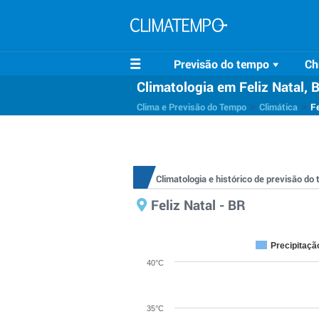
Previsão do tempo
Ch
Climatologia em Feliz Natal, 
>
>
Clima e Previsão do Tempo
Climática
Fe
Climatologia e histórico de previsão do
Feliz Natal - BR
Precipitaçã
40°C
35°C