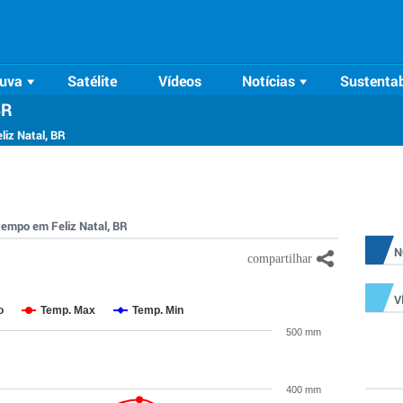
uva
Satélite
Vídeos
Notícias
Sustentab
BR
liz Natal, BR
 tempo em Feliz Natal, BR
N
V
o
Temp. Max
Temp. Min
500 mm
400 mm