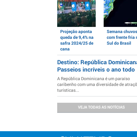
Projeção aponta
Semana chuvo
queda de 9,4% na
com frente fria 
safra 2024/25 de
Sul do Brasil
cana
Destino: República Dominican
Passeios incríveis o ano todo
A República Dominicana é um paraíso
caribenho com uma diversidade de atraç
turísticas...
VEJA TODAS AS NOTÍCIAS