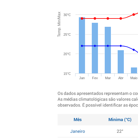
Temp. Min/Max
30°C
25°C
20°C
15°C
Jan
Fev
Mar
Abr
Maio
Os dados apresentados representam o co
As médias climatológicas são valores cal
observados. É possível identificar as ép
Mês
Minima (°C)
Janeiro
22°