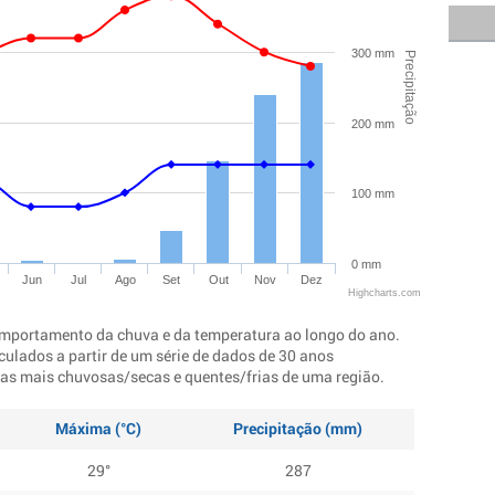
300 mm
Precipitação
200 mm
100 mm
0 mm
Jun
Jul
Ago
Set
Out
Nov
Dez
Highcharts.com
mportamento da chuva e da temperatura ao longo do ano.
culados a partir de um série de dados de 30 anos
ocas mais chuvosas/secas e quentes/frias de uma região.
Máxima (°C)
Precipitação (mm)
29°
287