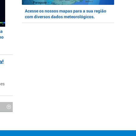
Acesse os nossos mapas para a sua região
com diversos dados meteorológicos.
sa
no
a!
ões