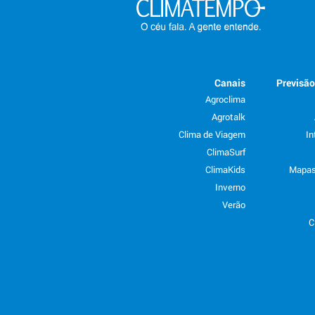
Canais
Previsã
Agroclima
Agrotalk
Clima de Viagem
In
ClimaSurf
ClimaKids
Mapas
Inverno
Verão
C