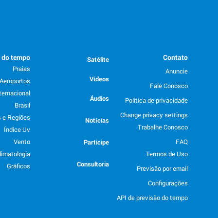
o do tempo
Contato
Satélite
Praias
Anuncie
Vídeos
Aeroportos
Fale Conosco
ternacional
Áudios
Politica de privacidade
Brasil
Change privacy settings
 e Regiões
Notícias
Trabalhe Conosco
Índice Uv
Vento
FAQ
Participe
limatologia
Termos de Uso
Consultoria
Gráficos
Previsão por email
Configurações
API de previsão do tempo