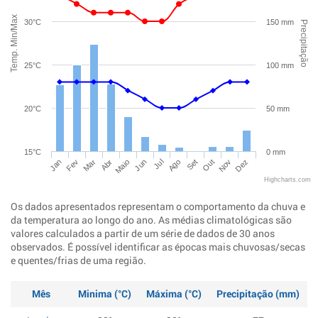
Temp. Min/Max
30°C
150 mm
Precipitação
25°C
100 mm
20°C
50 mm
15°C
0 mm
Jan
Abr
Jul
Out
Mar
Jun
Set
Dez
Fev
Maio
Ago
Nov
Highcharts.com
Os dados apresentados representam o comportamento da chuva e
da temperatura ao longo do ano. As médias climatológicas são
valores calculados a partir de um série de dados de 30 anos
observados. É possível identificar as épocas mais chuvosas/secas
e quentes/frias de uma região.
Mês
Minima (°C)
Máxima (°C)
Precipitação (mm)