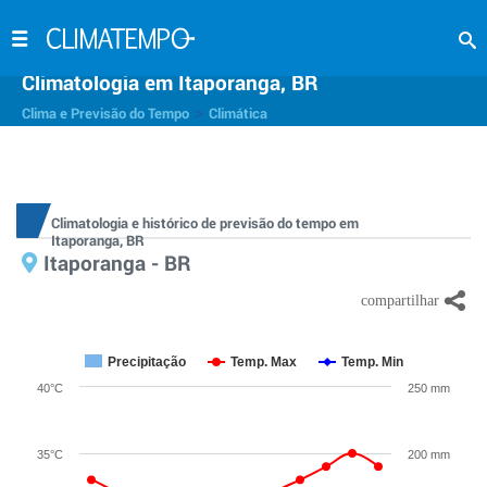
Climatologia em Itaporanga, BR
>
Clima e Previsão do Tempo
Climática
Climatologia e histórico de previsão do tempo em
Itaporanga, BR
Itaporanga - BR
Precipitação
Temp. Max
Temp. Min
40°C
250 mm
35°C
200 mm