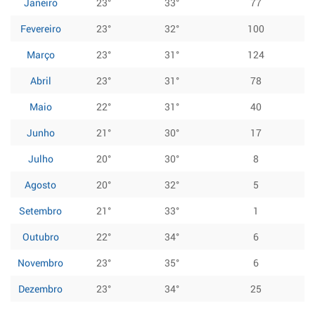
Janeiro
23°
33°
77
Fevereiro
23°
32°
100
Março
23°
31°
124
Abril
23°
31°
78
Maio
22°
31°
40
Junho
21°
30°
17
Julho
20°
30°
8
Agosto
20°
32°
5
Setembro
21°
33°
1
Outubro
22°
34°
6
Novembro
23°
35°
6
Dezembro
23°
34°
25