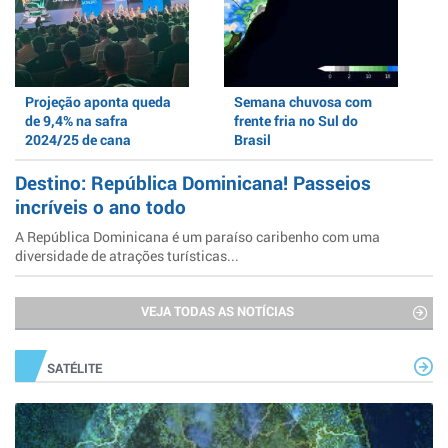
Projeção aponta queda
Semana chuvosa com
de 9,4% na safra
frente fria no Sul do
2024/25 de cana
Brasil
Destino: República Dominicana! Passeios
incríveis o ano todo
A República Dominicana é um paraíso caribenho com uma
diversidade de atrações turísticas...
VEJA TODAS AS NOTÍCIAS
SATÉLITE