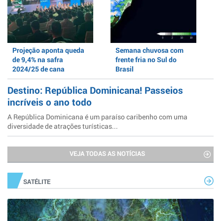
Projeção aponta queda
Semana chuvosa com
de 9,4% na safra
frente fria no Sul do
2024/25 de cana
Brasil
Destino: República Dominicana! Passeios
incríveis o ano todo
A República Dominicana é um paraíso caribenho com uma
diversidade de atrações turísticas...
VEJA TODAS AS NOTÍCIAS
SATÉLITE