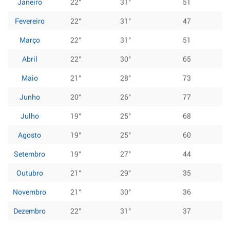
Janeiro
22°
31°
51
Fevereiro
22°
31°
47
Março
22°
31°
51
Abril
22°
30°
65
Maio
21°
28°
73
Junho
20°
26°
77
Julho
19°
25°
68
Agosto
19°
25°
60
Setembro
19°
27°
44
Outubro
21°
29°
35
Novembro
21°
30°
36
Dezembro
22°
31°
37