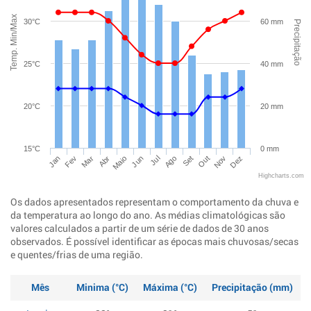
Temp. Min/Max
30°C
60 mm
Precipitação
25°C
40 mm
20°C
20 mm
15°C
0 mm
Jan
Abr
Jul
Out
Mar
Jun
Set
Dez
Fev
Maio
Ago
Nov
Highcharts.com
Os dados apresentados representam o comportamento da chuva e
da temperatura ao longo do ano. As médias climatológicas são
valores calculados a partir de um série de dados de 30 anos
observados. É possível identificar as épocas mais chuvosas/secas
e quentes/frias de uma região.
Mês
Minima (°C)
Máxima (°C)
Precipitação (mm)