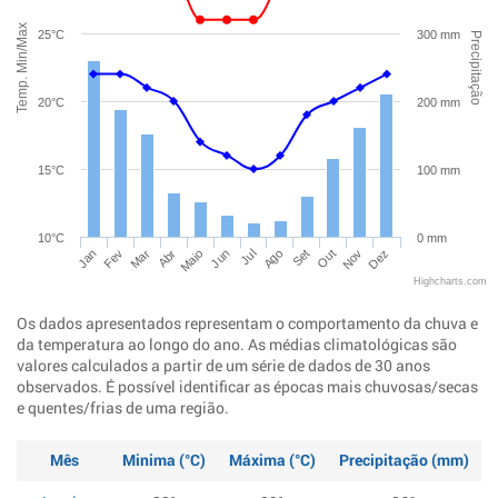
Temp. Min/Max
25°C
300 mm
Precipitação
20°C
200 mm
15°C
100 mm
10°C
0 mm
Jan
Abr
Jul
Out
Mar
Jun
Set
Dez
Fev
Maio
Ago
Nov
Highcharts.com
Os dados apresentados representam o comportamento da chuva e
da temperatura ao longo do ano. As médias climatológicas são
valores calculados a partir de um série de dados de 30 anos
observados. É possível identificar as épocas mais chuvosas/secas
e quentes/frias de uma região.
Mês
Minima (°C)
Máxima (°C)
Precipitação (mm)