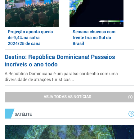
Projeção aponta queda
Semana chuvosa com
de 9,4% na safra
frente fria no Sul do
2024/25 de cana
Brasil
Destino: República Dominicana! Passeios
incríveis o ano todo
A República Dominicana é um paraíso caribenho com uma
diversidade de atrações turísticas...
VEJA TODAS AS NOTÍCIAS
SATÉLITE