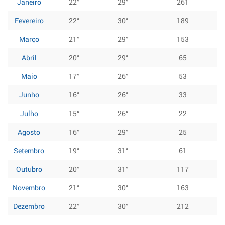
Janeiro
22°
29°
261
Fevereiro
22°
30°
189
Março
21°
29°
153
Abril
20°
29°
65
Maio
17°
26°
53
Junho
16°
26°
33
Julho
15°
26°
22
Agosto
16°
29°
25
Setembro
19°
31°
61
Outubro
20°
31°
117
Novembro
21°
30°
163
Dezembro
22°
30°
212