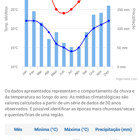
Temp. Min/Max
25°C
150 mm
Precipitação
20°C
100 mm
15°C
50 mm
10°C
0 mm
Jan
Abr
Jul
Out
Mar
Jun
Set
Dez
Fev
Maio
Ago
Nov
Highcharts.com
Os dados apresentados representam o comportamento da chuva e
da temperatura ao longo do ano. As médias climatológicas são
valores calculados a partir de um série de dados de 30 anos
observados. É possível identificar as épocas mais chuvosas/secas
e quentes/frias de uma região.
Mês
Minima (°C)
Máxima (°C)
Precipitação (mm)