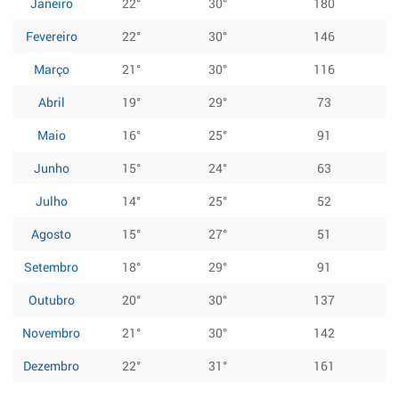
Janeiro
22°
30°
180
Fevereiro
22°
30°
146
Março
21°
30°
116
Abril
19°
29°
73
Maio
16°
25°
91
Junho
15°
24°
63
Julho
14°
25°
52
Agosto
15°
27°
51
Setembro
18°
29°
91
Outubro
20°
30°
137
Novembro
21°
30°
142
Dezembro
22°
31°
161