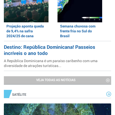
Projeção aponta queda
Semana chuvosa com
de 9,4% na safra
frente fria no Sul do
2024/25 de cana
Brasil
Destino: República Dominicana! Passeios
incríveis o ano todo
A República Dominicana é um paraíso caribenho com uma
diversidade de atrações turísticas...
VEJA TODAS AS NOTÍCIAS
SATÉLITE