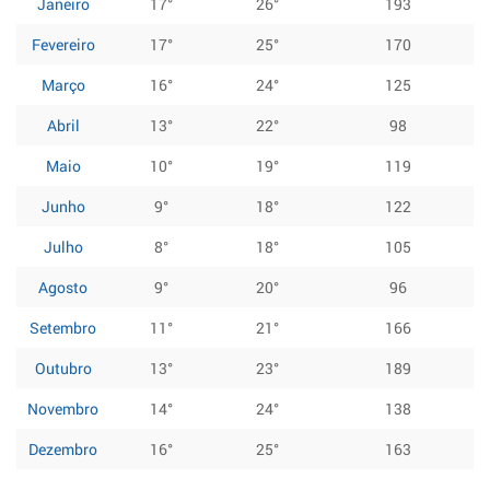
Janeiro
17°
26°
193
Fevereiro
17°
25°
170
Março
16°
24°
125
Abril
13°
22°
98
Maio
10°
19°
119
Junho
9°
18°
122
Julho
8°
18°
105
Agosto
9°
20°
96
Setembro
11°
21°
166
Outubro
13°
23°
189
Novembro
14°
24°
138
Dezembro
16°
25°
163