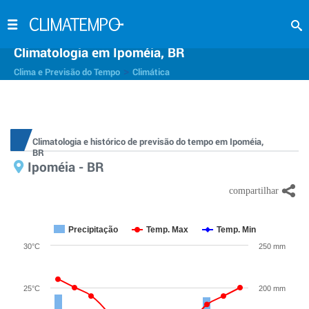
Climatologia em Ipoméia, BR
>
Clima e Previsão do Tempo
Climática
Climatologia e histórico de previsão do tempo em Ipoméia,
BR
Ipoméia - BR
Precipitação
Temp. Max
Temp. Min
30°C
250 mm
25°C
200 mm