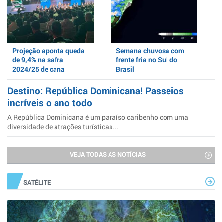
Projeção aponta queda
Semana chuvosa com
de 9,4% na safra
frente fria no Sul do
2024/25 de cana
Brasil
Destino: República Dominicana! Passeios
incríveis o ano todo
A República Dominicana é um paraíso caribenho com uma
diversidade de atrações turísticas...
VEJA TODAS AS NOTÍCIAS
SATÉLITE