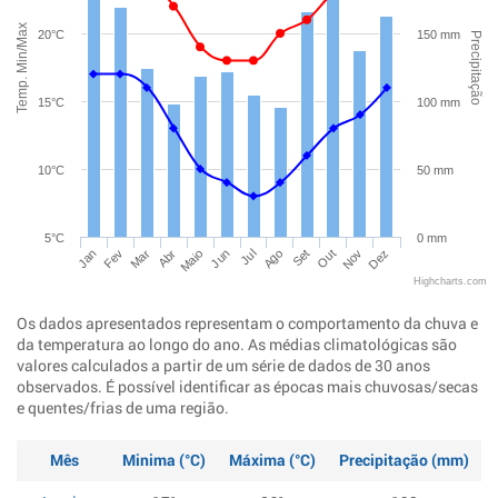
Temp. Min/Max
20°C
150 mm
Precipitação
15°C
100 mm
10°C
50 mm
5°C
0 mm
Jan
Abr
Jul
Out
Mar
Jun
Set
Dez
Fev
Maio
Ago
Nov
Highcharts.com
Os dados apresentados representam o comportamento da chuva e
da temperatura ao longo do ano. As médias climatológicas são
valores calculados a partir de um série de dados de 30 anos
observados. É possível identificar as épocas mais chuvosas/secas
e quentes/frias de uma região.
Mês
Minima (°C)
Máxima (°C)
Precipitação (mm)