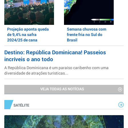
Projeção aponta queda
Semana chuvosa com
de 9,4% na safra
frente fria no Sul do
2024/25 de cana
Brasil
Destino: República Dominicana! Passeios
incríveis o ano todo
A República Dominicana é um paraíso caribenho com uma
diversidade de atrações turísticas...
VEJA TODAS AS NOTÍCIAS
SATÉLITE