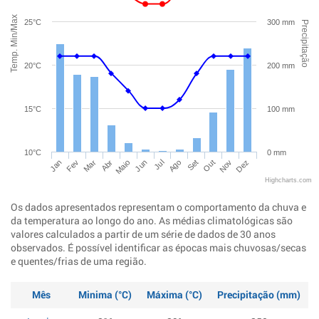
Temp. Min/Max
25°C
300 mm
Precipitação
20°C
200 mm
15°C
100 mm
10°C
0 mm
Jan
Abr
Jul
Out
Mar
Jun
Set
Dez
Fev
Maio
Ago
Nov
Highcharts.com
Os dados apresentados representam o comportamento da chuva e
da temperatura ao longo do ano. As médias climatológicas são
valores calculados a partir de um série de dados de 30 anos
observados. É possível identificar as épocas mais chuvosas/secas
e quentes/frias de uma região.
Mês
Minima (°C)
Máxima (°C)
Precipitação (mm)