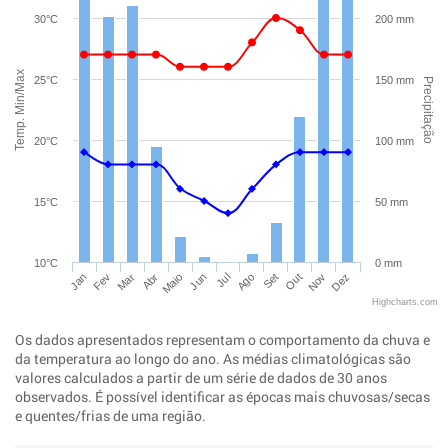
30°C
200 mm
Temp. Min/Max
25°C
150 mm
Precipitação
20°C
100 mm
15°C
50 mm
10°C
0 mm
Jan
Abr
Jul
Out
Mar
Jun
Set
Dez
Fev
Maio
Ago
Nov
Highcharts.com
Os dados apresentados representam o comportamento da chuva e
da temperatura ao longo do ano. As médias climatológicas são
valores calculados a partir de um série de dados de 30 anos
observados. É possível identificar as épocas mais chuvosas/secas
e quentes/frias de uma região.