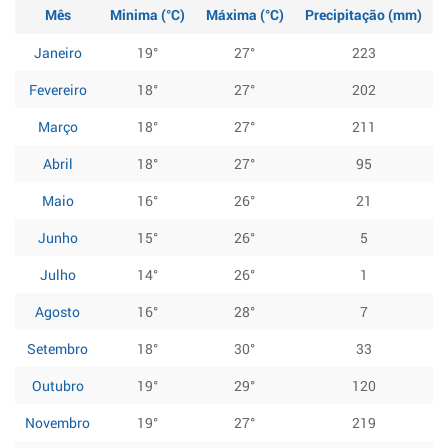
Mês
Minima (°C)
Máxima (°C)
Precipitação (mm)
Janeiro
19°
27°
223
Fevereiro
18°
27°
202
Março
18°
27°
211
Abril
18°
27°
95
Maio
16°
26°
21
Junho
15°
26°
5
Julho
14°
26°
1
Agosto
16°
28°
7
Setembro
18°
30°
33
Outubro
19°
29°
120
Novembro
19°
27°
219