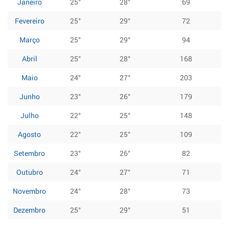
Janeiro
25°
28°
69
Fevereiro
25°
29°
72
Março
25°
29°
94
Abril
25°
28°
168
Maio
24°
27°
203
Junho
23°
26°
179
Julho
22°
25°
148
Agosto
22°
25°
109
Setembro
23°
26°
82
Outubro
24°
27°
71
Novembro
24°
28°
73
Dezembro
25°
29°
51