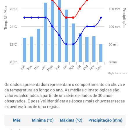
Temp. Min/Max
26°C
150 mm
Precipitação
24°C
100 mm
22°C
50 mm
20°C
0 mm
Jan
Abr
Jul
Out
Mar
Jun
Set
Dez
Fev
Maio
Ago
Nov
Highcharts.com
Os dados apresentados representam o comportamento da chuva e
da temperatura ao longo do ano. As médias climatológicas são
valores calculados a partir de um série de dados de 30 anos
observados. É possível identificar as épocas mais chuvosas/secas
e quentes/frias de uma região.
Mês
Minima (°C)
Máxima (°C)
Precipitação (mm)