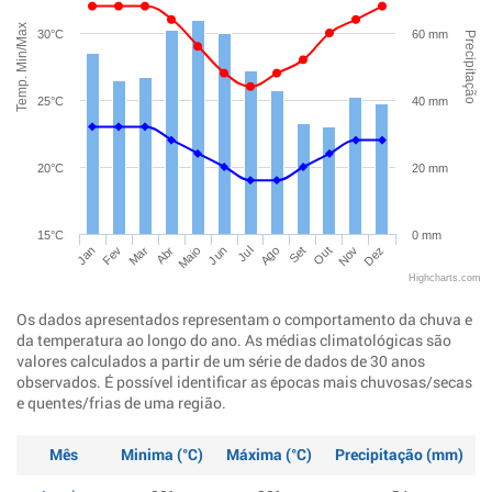
Temp. Min/Max
30°C
60 mm
Precipitação
25°C
40 mm
20°C
20 mm
15°C
0 mm
Jan
Abr
Jul
Out
Mar
Jun
Set
Dez
Fev
Maio
Ago
Nov
Highcharts.com
Os dados apresentados representam o comportamento da chuva e
da temperatura ao longo do ano. As médias climatológicas são
valores calculados a partir de um série de dados de 30 anos
observados. É possível identificar as épocas mais chuvosas/secas
e quentes/frias de uma região.
Mês
Minima (°C)
Máxima (°C)
Precipitação (mm)