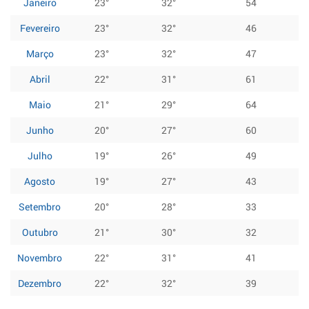
Janeiro
23°
32°
54
Fevereiro
23°
32°
46
Março
23°
32°
47
Abril
22°
31°
61
Maio
21°
29°
64
Junho
20°
27°
60
Julho
19°
26°
49
Agosto
19°
27°
43
Setembro
20°
28°
33
Outubro
21°
30°
32
Novembro
22°
31°
41
Dezembro
22°
32°
39