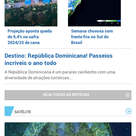
Projeção aponta queda
Semana chuvosa com
de 9,4% na safra
frente fria no Sul do
2024/25 de cana
Brasil
Destino: República Dominicana! Passeios
incríveis o ano todo
A República Dominicana é um paraíso caribenho com uma
diversidade de atrações turísticas...
VEJA TODAS AS NOTÍCIAS
SATÉLITE