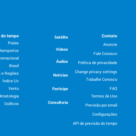
o do tempo
Contato
Satélite
Praias
Anuncie
Vídeos
Aeroportos
Fale Conosco
ternacional
Áudios
Politica de privacidade
Brasil
Change privacy settings
 e Regiões
Notícias
Trabalhe Conosco
Índice Uv
Vento
FAQ
Participe
limatologia
Termos de Uso
Consultoria
Gráficos
Previsão por email
Configurações
API de previsão do tempo