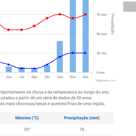
75 mm
Precipitação
50 mm
25 mm
0 mm
Jun
Jul
Ago
Set
Out
Nov
Dez
Highcharts.com
mportamento da chuva e da temperatura ao longo do ano.
culados a partir de um série de dados de 30 anos
ocas mais chuvosas/secas e quentes/frias de uma região.
Máxima (°C)
Precipitação (mm)
30°
76