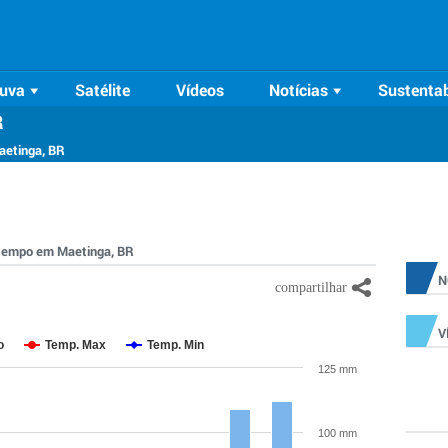
uva
Satélite
Vídeos
Notícias
Sustentab
R
aetinga, BR
o tempo em Maetinga, BR
N
V
o
Temp. Max
Temp. Min
125 mm
100 mm