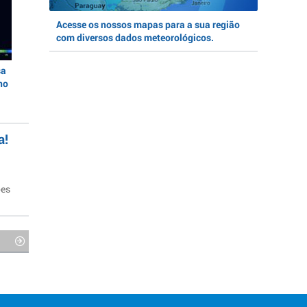
Acesse os nossos mapas para a sua região
com diversos dados meteorológicos.
sa
no
a!
ões