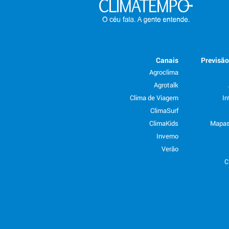
Canais
Previsã
Agroclima
Agrotalk
Clima de Viagem
In
ClimaSurf
ClimaKids
Mapas
Inverno
Verão
C