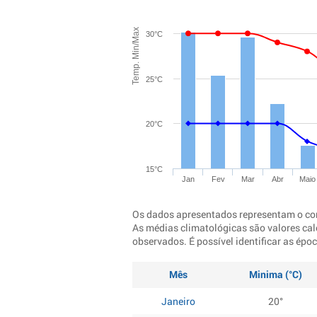
Temp. Min/Max
30°C
25°C
20°C
15°C
Jan
Fev
Mar
Abr
Maio
Os dados apresentados representam o co
As médias climatológicas são valores cal
observados. É possível identificar as ép
Mês
Minima (°C)
Janeiro
20°