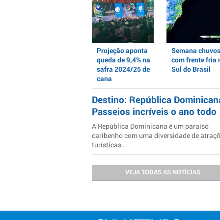
Projeção aponta
Semana chuvo
queda de 9,4% na
com frente fria 
safra 2024/25 de
Sul do Brasil
cana
Destino: República Dominican
Passeios incríveis o ano todo
A República Dominicana é um paraíso
caribenho com uma diversidade de atraç
turísticas...
VEJA TODAS AS NOTÍCIAS