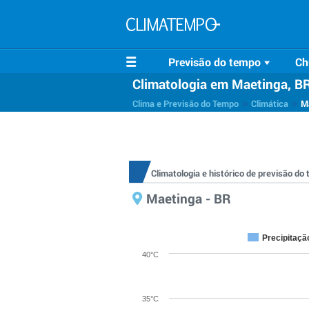
Previsão do tempo
Ch
Climatologia em Maetinga, B
>
>
Clima e Previsão do Tempo
Climática
M
Climatologia e histórico de previsão d
Maetinga - BR
Precipitaçã
40°C
35°C