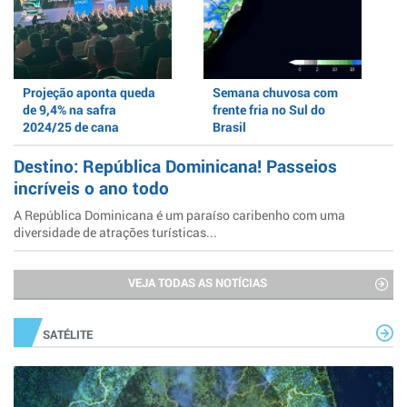
Projeção aponta queda
Semana chuvosa com
de 9,4% na safra
frente fria no Sul do
2024/25 de cana
Brasil
Destino: República Dominicana! Passeios
incríveis o ano todo
A República Dominicana é um paraíso caribenho com uma
diversidade de atrações turísticas...
VEJA TODAS AS NOTÍCIAS
SATÉLITE