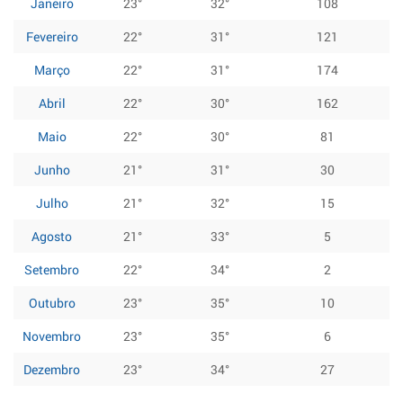
Janeiro
23°
32°
108
Fevereiro
22°
31°
121
Março
22°
31°
174
Abril
22°
30°
162
Maio
22°
30°
81
Junho
21°
31°
30
Julho
21°
32°
15
Agosto
21°
33°
5
Setembro
22°
34°
2
Outubro
23°
35°
10
Novembro
23°
35°
6
Dezembro
23°
34°
27