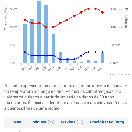
Temp. Min/Max
35°C
150 mm
Precipitação
30°C
100 mm
25°C
50 mm
20°C
0 mm
Jan
Abr
Jul
Out
Mar
Jun
Set
Dez
Fev
Maio
Ago
Nov
Highcharts.com
Os dados apresentados representam o comportamento da chuva e
da temperatura ao longo do ano. As médias climatológicas são
valores calculados a partir de um série de dados de 30 anos
observados. É possível identificar as épocas mais chuvosas/secas
e quentes/frias de uma região.
Mês
Minima (°C)
Máxima (°C)
Precipitação (mm)