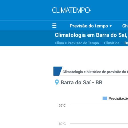
Previsão do tempo
Ch
Climatologia em Barra do Saí
>
>
Clima e Previsão do Tempo
Climática
Ba
Climatologia e histórico de previsão do
Barra do Saí - BR
Precipitaçã
35°C
30°C