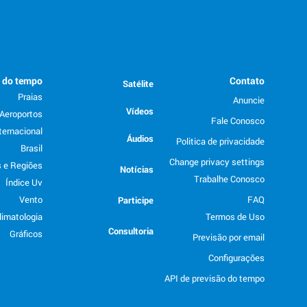
o do tempo
Contato
Satélite
Praias
Anuncie
Vídeos
Aeroportos
Fale Conosco
ternacional
Áudios
Politica de privacidade
Brasil
Change privacy settings
 e Regiões
Notícias
Trabalhe Conosco
Índice Uv
Vento
FAQ
Participe
limatologia
Termos de Uso
Consultoria
Gráficos
Previsão por email
Configurações
API de previsão do tempo