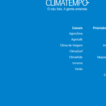
Canais
Previsã
Agroclima
Agrotalk
Clima de Viagem
In
ClimaSurf
ClimaKids
Mapas
Inverno
Verão
C