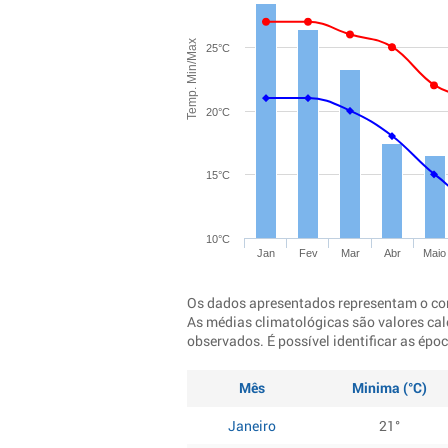
Temp. Min/Max
25°C
20°C
15°C
10°C
Jan
Fev
Mar
Abr
Maio
Os dados apresentados representam o co
As médias climatológicas são valores cal
observados. É possível identificar as ép
Mês
Minima (°C)
Janeiro
21°