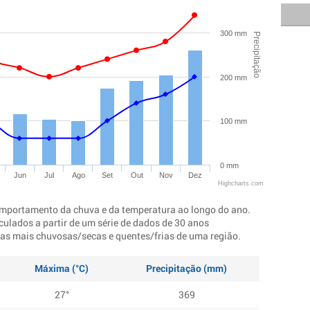
300 mm
Precipitação
200 mm
100 mm
0 mm
Jun
Jul
Ago
Set
Out
Nov
Dez
Highcharts.com
mportamento da chuva e da temperatura ao longo do ano.
culados a partir de um série de dados de 30 anos
ocas mais chuvosas/secas e quentes/frias de uma região.
Máxima (°C)
Precipitação (mm)
27°
369