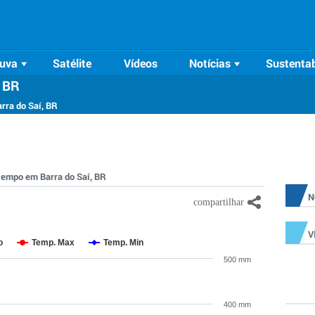
uva
Satélite
Vídeos
Notícias
Sustentab
, BR
rra do Saí, BR
 tempo em Barra do Saí, BR
N
V
o
Temp. Max
Temp. Min
500 mm
400 mm