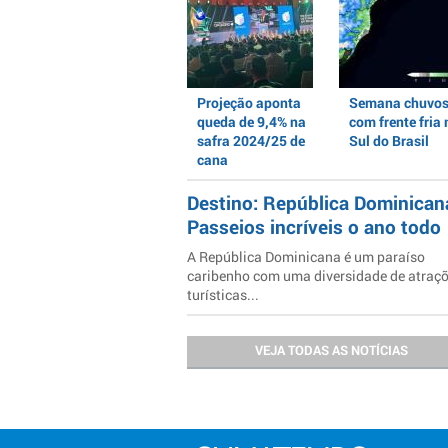
Projeção aponta
Semana chuvo
queda de 9,4% na
com frente fria 
safra 2024/25 de
Sul do Brasil
cana
Destino: República Dominican
Passeios incríveis o ano todo
A República Dominicana é um paraíso
caribenho com uma diversidade de atraç
turísticas...
VEJA TODAS AS NOTÍCIAS