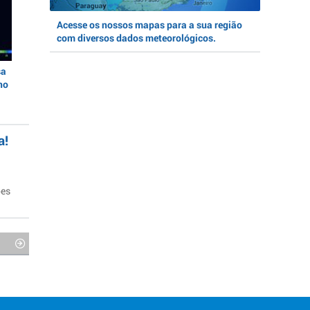
Acesse os nossos mapas para a sua região
com diversos dados meteorológicos.
sa
no
a!
ões