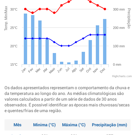
Temp. Min/Max
30°C
300 mm
Precipitação
25°C
200 mm
20°C
100 mm
15°C
0 mm
Jan
Abr
Jul
Out
Mar
Jun
Set
Dez
Fev
Maio
Ago
Nov
Highcharts.com
Os dados apresentados representam o comportamento da chuva e
da temperatura ao longo do ano. As médias climatológicas são
valores calculados a partir de um série de dados de 30 anos
observados. É possível identificar as épocas mais chuvosas/secas
e quentes/frias de uma região.
Mês
Minima (°C)
Máxima (°C)
Precipitação (mm)