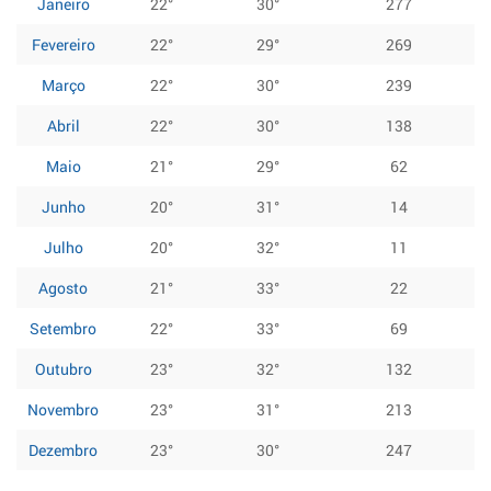
Janeiro
22°
30°
277
Fevereiro
22°
29°
269
Março
22°
30°
239
Abril
22°
30°
138
Maio
21°
29°
62
Junho
20°
31°
14
Julho
20°
32°
11
Agosto
21°
33°
22
Setembro
22°
33°
69
Outubro
23°
32°
132
Novembro
23°
31°
213
Dezembro
23°
30°
247