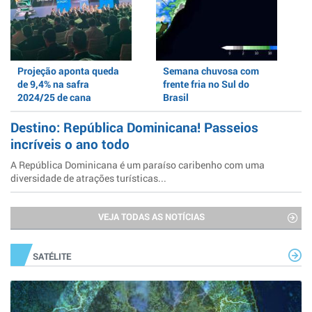
Projeção aponta queda
Semana chuvosa com
de 9,4% na safra
frente fria no Sul do
2024/25 de cana
Brasil
Destino: República Dominicana! Passeios
incríveis o ano todo
A República Dominicana é um paraíso caribenho com uma
diversidade de atrações turísticas...
VEJA TODAS AS NOTÍCIAS
SATÉLITE