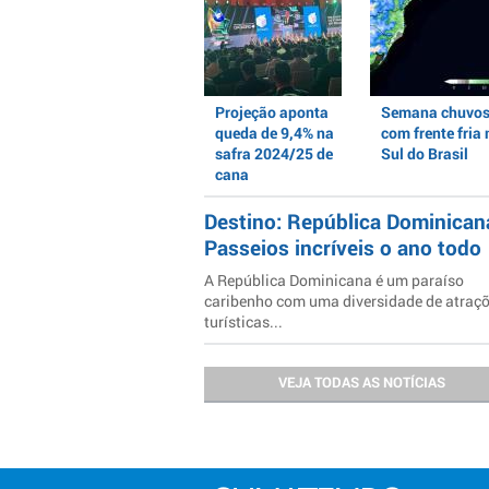
Projeção aponta
Semana chuvo
queda de 9,4% na
com frente fria 
safra 2024/25 de
Sul do Brasil
cana
Destino: República Dominican
Passeios incríveis o ano todo
A República Dominicana é um paraíso
caribenho com uma diversidade de atraç
turísticas...
VEJA TODAS AS NOTÍCIAS