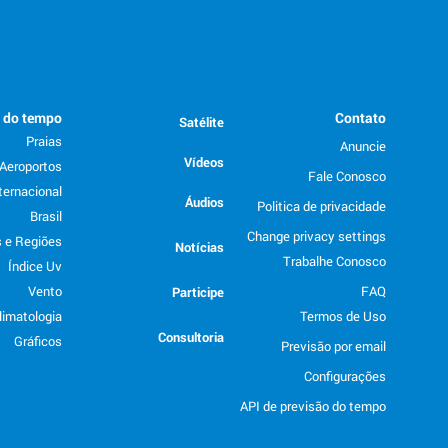
o do tempo
Contato
Satélite
Praias
Anuncie
Vídeos
Aeroportos
Fale Conosco
ternacional
Áudios
Politica de privacidade
Brasil
Change privacy settings
 e Regiões
Notícias
Trabalhe Conosco
Índice Uv
Vento
FAQ
Participe
limatologia
Termos de Uso
Consultoria
Gráficos
Previsão por email
Configurações
API de previsão do tempo