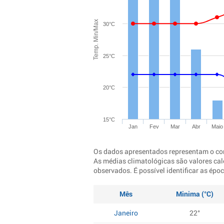
Temp. Min/Max
30°C
25°C
20°C
15°C
Jan
Fev
Mar
Abr
Maio
Os dados apresentados representam o co
As médias climatológicas são valores cal
observados. É possível identificar as ép
Mês
Minima (°C)
Janeiro
22°