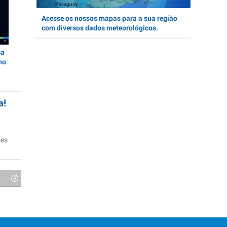
Acesse os nossos mapas para a sua região
com diversos dados meteorológicos.
sa
no
a!
ões