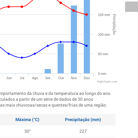
150 mm
Precipitação
100 mm
50 mm
0 mm
Jun
Jul
Ago
Set
Out
Nov
Dez
Highcharts.com
mportamento da chuva e da temperatura ao longo do ano.
culados a partir de um série de dados de 30 anos
ocas mais chuvosas/secas e quentes/frias de uma região.
Máxima (°C)
Precipitação (mm)
30°
227