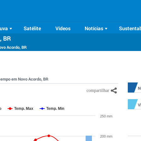
uva
Satélite
Vídeos
Notícias
Sustentab
, BR
ovo Acordo, BR
o tempo em Novo Acordo, BR
N
V
o
Temp. Max
Temp. Min
250 mm
200 mm