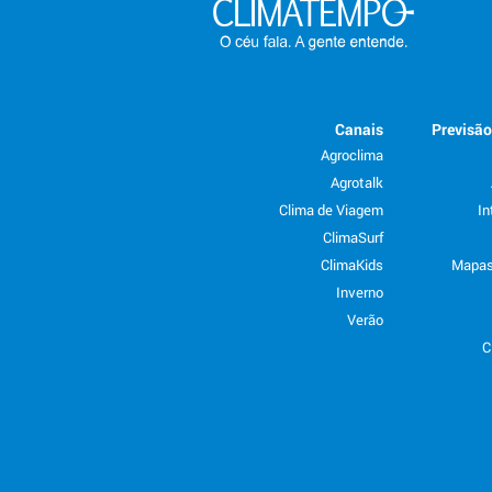
Canais
Previsã
Agroclima
Agrotalk
Clima de Viagem
In
ClimaSurf
ClimaKids
Mapas
Inverno
Verão
C