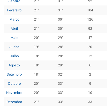
Janeiro
21°
31°
92
Fevereiro
21°
31°
104
Março
21°
30°
126
Abril
21°
30°
92
Maio
20°
29°
47
Junho
19°
28°
20
Julho
18°
28°
12
Agosto
18°
29°
6
Setembro
18°
32°
2
Outubro
20°
33°
9
Novembro
20°
33°
10
Dezembro
21°
33°
33