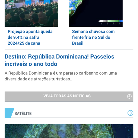
Projeção aponta queda
Semana chuvosa com
de 9,4% na safra
frente fria no Sul do
2024/25 de cana
Brasil
Destino: República Dominicana! Passeios
incríveis o ano todo
A República Dominicana é um paraíso caribenho com uma
diversidade de atrações turísticas...
VEJA TODAS AS NOTÍCIAS
SATÉLITE