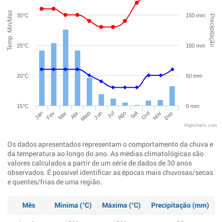
Temp. Min/Max
30°C
150 mm
Precipitação
25°C
100 mm
20°C
50 mm
15°C
0 mm
Jan
Abr
Jul
Out
Mar
Jun
Set
Dez
Fev
Maio
Ago
Nov
Highcharts.com
Os dados apresentados representam o comportamento da chuva e
da temperatura ao longo do ano. As médias climatológicas são
valores calculados a partir de um série de dados de 30 anos
observados. É possível identificar as épocas mais chuvosas/secas
e quentes/frias de uma região.
Mês
Minima (°C)
Máxima (°C)
Precipitação (mm)