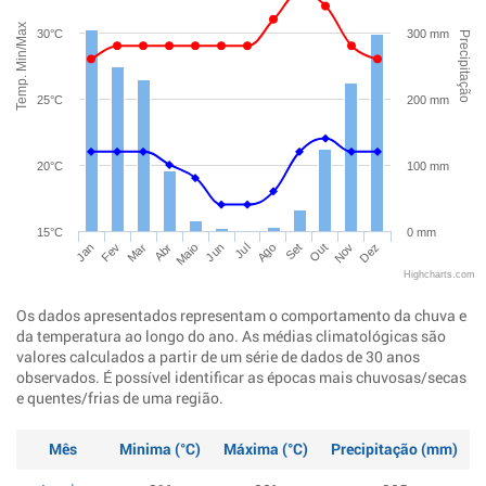
Temp. Min/Max
30°C
300 mm
Precipitação
25°C
200 mm
20°C
100 mm
15°C
0 mm
Jan
Abr
Jul
Out
Mar
Jun
Set
Dez
Fev
Maio
Ago
Nov
Highcharts.com
Os dados apresentados representam o comportamento da chuva e
da temperatura ao longo do ano. As médias climatológicas são
valores calculados a partir de um série de dados de 30 anos
observados. É possível identificar as épocas mais chuvosas/secas
e quentes/frias de uma região.
Mês
Minima (°C)
Máxima (°C)
Precipitação (mm)