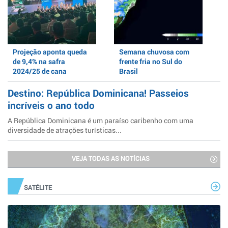
Projeção aponta queda
Semana chuvosa com
de 9,4% na safra
frente fria no Sul do
2024/25 de cana
Brasil
Destino: República Dominicana! Passeios
incríveis o ano todo
A República Dominicana é um paraíso caribenho com uma
diversidade de atrações turísticas...
VEJA TODAS AS NOTÍCIAS
SATÉLITE