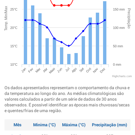
Temp. Min/Max
25°C
150 mm
Precipitação
20°C
100 mm
15°C
50 mm
10°C
0 mm
Jan
Abr
Jul
Out
Mar
Jun
Set
Dez
Fev
Maio
Ago
Nov
Highcharts.com
Os dados apresentados representam o comportamento da chuva e
da temperatura ao longo do ano. As médias climatológicas são
valores calculados a partir de um série de dados de 30 anos
observados. É possível identificar as épocas mais chuvosas/secas
e quentes/frias de uma região.
Mês
Minima (°C)
Máxima (°C)
Precipitação (mm)