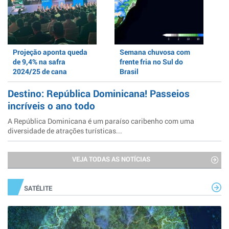
Projeção aponta queda
Semana chuvosa com
de 9,4% na safra
frente fria no Sul do
2024/25 de cana
Brasil
Destino: República Dominicana! Passeios
incríveis o ano todo
A República Dominicana é um paraíso caribenho com uma
diversidade de atrações turísticas...
VEJA TODAS AS NOTÍCIAS
SATÉLITE