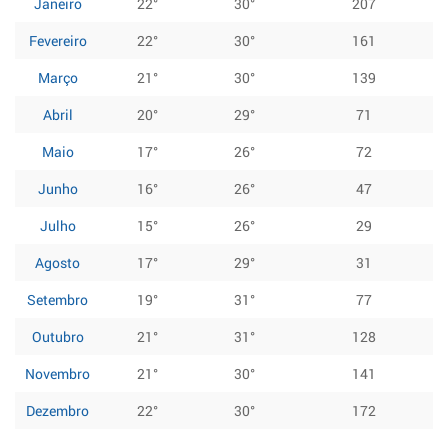
Janeiro
22°
30°
207
Fevereiro
22°
30°
161
Março
21°
30°
139
Abril
20°
29°
71
Maio
17°
26°
72
Junho
16°
26°
47
Julho
15°
26°
29
Agosto
17°
29°
31
Setembro
19°
31°
77
Outubro
21°
31°
128
Novembro
21°
30°
141
Dezembro
22°
30°
172