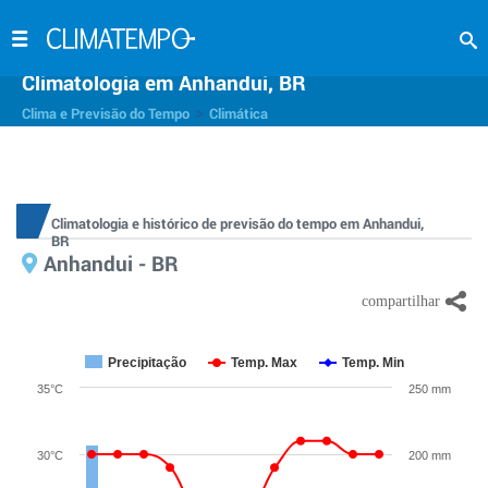
Climatologia em Anhandui, BR
>
Clima e Previsão do Tempo
Climática
Climatologia e histórico de previsão do tempo em Anhandui,
BR
Anhandui - BR
Precipitação
Temp. Max
Temp. Min
35°C
250 mm
30°C
200 mm