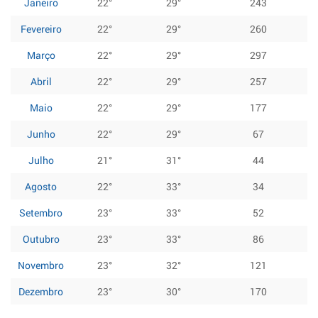
Janeiro
22°
29°
243
Fevereiro
22°
29°
260
Março
22°
29°
297
Abril
22°
29°
257
Maio
22°
29°
177
Junho
22°
29°
67
Julho
21°
31°
44
Agosto
22°
33°
34
Setembro
23°
33°
52
Outubro
23°
33°
86
Novembro
23°
32°
121
Dezembro
23°
30°
170