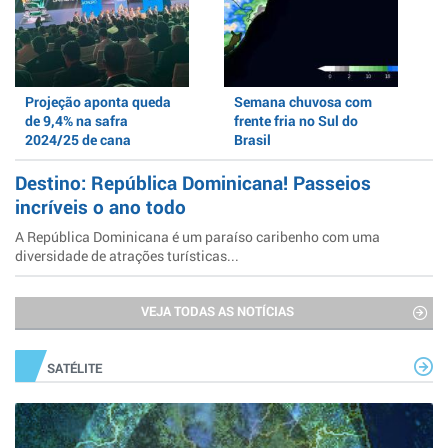
Projeção aponta queda
Semana chuvosa com
de 9,4% na safra
frente fria no Sul do
2024/25 de cana
Brasil
Destino: República Dominicana! Passeios
incríveis o ano todo
A República Dominicana é um paraíso caribenho com uma
diversidade de atrações turísticas...
VEJA TODAS AS NOTÍCIAS
SATÉLITE