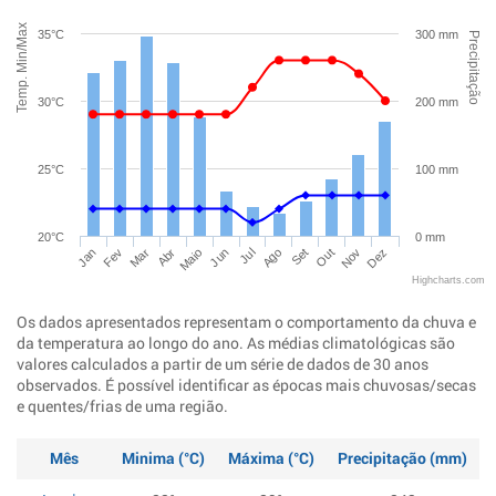
Temp. Min/Max
35°C
300 mm
Precipitação
30°C
200 mm
25°C
100 mm
20°C
0 mm
Jan
Abr
Jul
Out
Mar
Jun
Set
Dez
Fev
Maio
Ago
Nov
Highcharts.com
Os dados apresentados representam o comportamento da chuva e
da temperatura ao longo do ano. As médias climatológicas são
valores calculados a partir de um série de dados de 30 anos
observados. É possível identificar as épocas mais chuvosas/secas
e quentes/frias de uma região.
Mês
Minima (°C)
Máxima (°C)
Precipitação (mm)