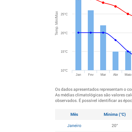
Temp. Min/Max
25°C
20°C
15°C
10°C
Jan
Fev
Mar
Abr
Maio
Os dados apresentados representam o co
As médias climatológicas são valores cal
observados. É possível identificar as ép
Mês
Minima (°C)
Janeiro
20°