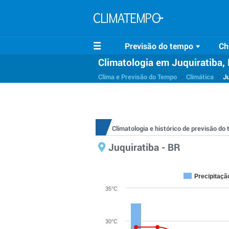
Previsão do tempo
Ch
Climatologia em Juquiratiba,
>
>
Clima e Previsão do Tempo
Climática
Ju
Climatologia e histórico de previsão do
Juquiratiba - BR
Precipitaçã
35°C
30°C