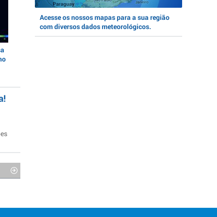
Acesse os nossos mapas para a sua região
com diversos dados meteorológicos.
sa
no
a!
ões