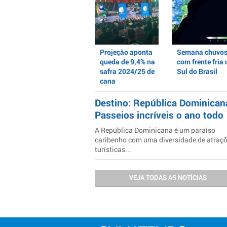
Projeção aponta
Semana chuvo
queda de 9,4% na
com frente fria 
safra 2024/25 de
Sul do Brasil
cana
Destino: República Dominican
Passeios incríveis o ano todo
A República Dominicana é um paraíso
caribenho com uma diversidade de atraç
turísticas...
VEJA TODAS AS NOTÍCIAS