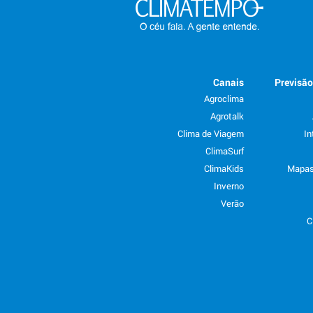
Canais
Previsã
Agroclima
Agrotalk
Clima de Viagem
In
ClimaSurf
ClimaKids
Mapas
Inverno
Verão
C