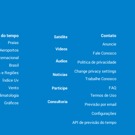
o do tempo
Contato
Satélite
Praias
Anuncie
Vídeos
Aeroportos
Fale Conosco
ternacional
Áudios
Politica de privacidade
Brasil
Change privacy settings
 e Regiões
Notícias
Trabalhe Conosco
Índice Uv
Vento
FAQ
Participe
limatologia
Termos de Uso
Consultoria
Gráficos
Previsão por email
Configurações
API de previsão do tempo