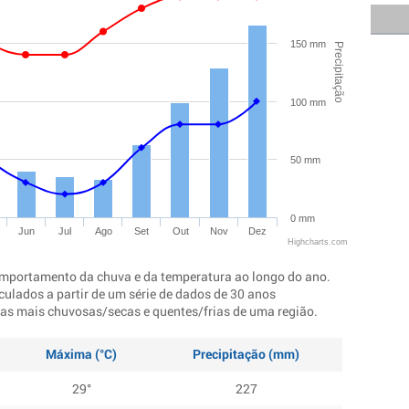
150 mm
Precipitação
100 mm
50 mm
0 mm
Jun
Jul
Ago
Set
Out
Nov
Dez
Highcharts.com
mportamento da chuva e da temperatura ao longo do ano.
culados a partir de um série de dados de 30 anos
ocas mais chuvosas/secas e quentes/frias de uma região.
Máxima (°C)
Precipitação (mm)
29°
227