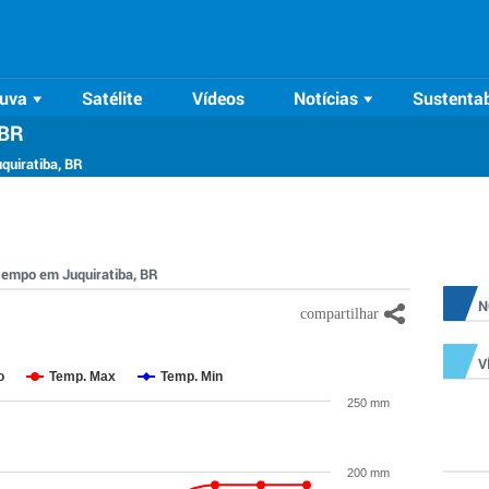
uva
Satélite
Vídeos
Notícias
Sustentab
 BR
quiratiba, BR
 tempo em Juquiratiba, BR
N
V
o
Temp. Max
Temp. Min
250 mm
200 mm