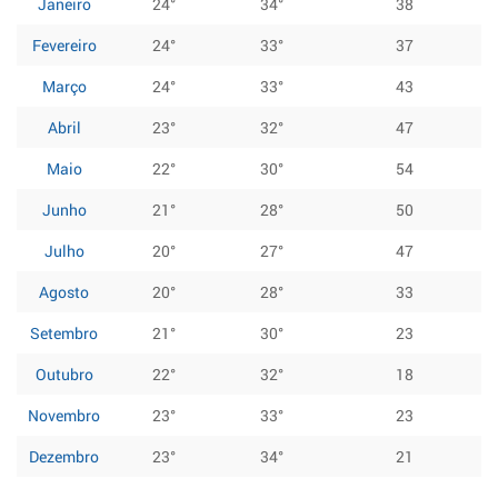
Janeiro
24°
34°
38
Fevereiro
24°
33°
37
Março
24°
33°
43
Abril
23°
32°
47
Maio
22°
30°
54
Junho
21°
28°
50
Julho
20°
27°
47
Agosto
20°
28°
33
Setembro
21°
30°
23
Outubro
22°
32°
18
Novembro
23°
33°
23
Dezembro
23°
34°
21