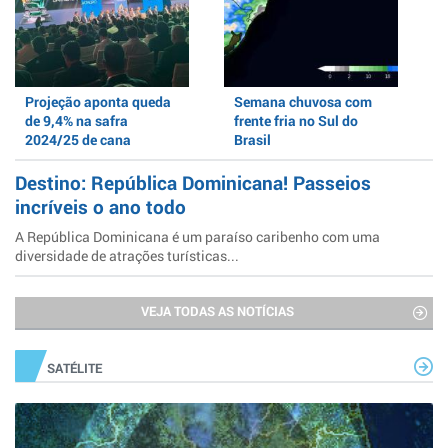
Projeção aponta queda
Semana chuvosa com
de 9,4% na safra
frente fria no Sul do
2024/25 de cana
Brasil
Destino: República Dominicana! Passeios
incríveis o ano todo
A República Dominicana é um paraíso caribenho com uma
diversidade de atrações turísticas...
VEJA TODAS AS NOTÍCIAS
SATÉLITE