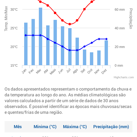
Temp. Min/Max
30°C
60 mm
Precipitação
25°C
40 mm
20°C
20 mm
15°C
0 mm
Jan
Abr
Jul
Out
Mar
Jun
Set
Dez
Fev
Maio
Ago
Nov
Highcharts.com
Os dados apresentados representam o comportamento da chuva e
da temperatura ao longo do ano. As médias climatológicas são
valores calculados a partir de um série de dados de 30 anos
observados. É possível identificar as épocas mais chuvosas/secas
e quentes/frias de uma região.
Mês
Minima (°C)
Máxima (°C)
Precipitação (mm)