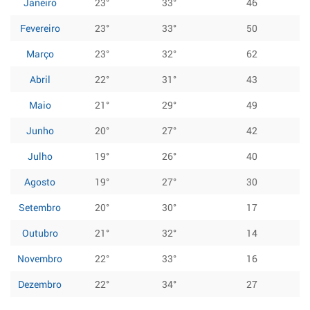
Janeiro
23°
33°
46
Fevereiro
23°
33°
50
Março
23°
32°
62
Abril
22°
31°
43
Maio
21°
29°
49
Junho
20°
27°
42
Julho
19°
26°
40
Agosto
19°
27°
30
Setembro
20°
30°
17
Outubro
21°
32°
14
Novembro
22°
33°
16
Dezembro
22°
34°
27