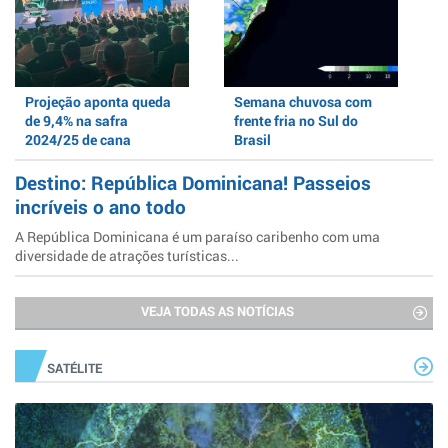
Projeção aponta queda
Semana chuvosa com
de 9,4% na safra
frente fria no Sul do
2024/25 de cana
Brasil
Destino: República Dominicana! Passeios
incríveis o ano todo
A República Dominicana é um paraíso caribenho com uma
diversidade de atrações turísticas...
VEJA TODAS AS NOTÍCIAS
SATÉLITE