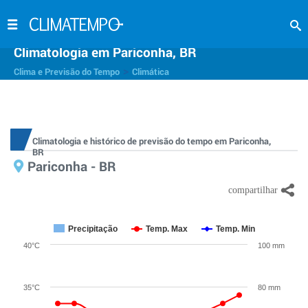
Climatologia em Pariconha, BR
>
Clima e Previsão do Tempo
Climática
Climatologia e histórico de previsão do tempo em Pariconha,
BR
Pariconha - BR
Precipitação
Temp. Max
Temp. Min
40°C
100 mm
35°C
80 mm