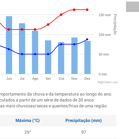
150 mm
Precipitação
100 mm
50 mm
0 mm
Jun
Jul
Ago
Set
Out
Nov
Dez
Highcharts.com
mportamento da chuva e da temperatura ao longo do ano.
culados a partir de um série de dados de 30 anos
ocas mais chuvosas/secas e quentes/frias de uma região.
Máxima (°C)
Precipitação (mm)
29°
97