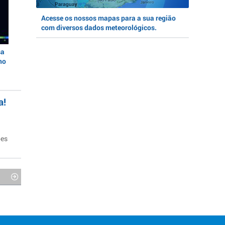
Acesse os nossos mapas para a sua região
com diversos dados meteorológicos.
sa
no
a!
ões