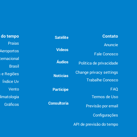
o do tempo
Contato
Satélite
Praias
Anuncie
Vídeos
Aeroportos
Fale Conosco
ternacional
Áudios
Politica de privacidade
Brasil
Change privacy settings
 e Regiões
Notícias
Trabalhe Conosco
Índice Uv
Vento
FAQ
Participe
limatologia
Termos de Uso
Consultoria
Gráficos
Previsão por email
Configurações
API de previsão do tempo