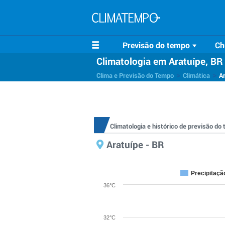
Previsão do tempo
Ch
Climatologia em Aratuípe, BR
>
>
Clima e Previsão do Tempo
Climática
A
Climatologia e histórico de previsão d
Aratuípe - BR
Precipitaçã
36°C
32°C