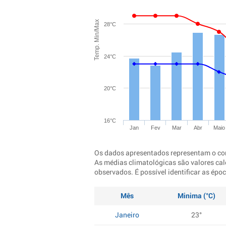
Temp. Min/Max
28°C
24°C
20°C
16°C
Jan
Fev
Mar
Abr
Maio
Os dados apresentados representam o co
As médias climatológicas são valores cal
observados. É possível identificar as ép
Mês
Minima (°C)
Janeiro
23°