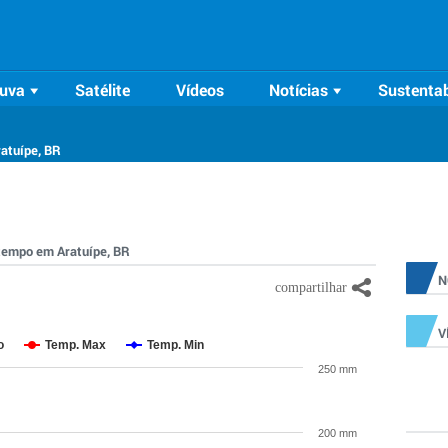
uva
Satélite
Vídeos
Notícias
Sustentab
ratuípe, BR
o tempo em Aratuípe, BR
N
V
o
Temp. Max
Temp. Min
250 mm
200 mm