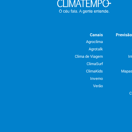
Canais
Previsã
Agroclima
Agrotalk
Clima de Viagem
In
ClimaSurf
ClimaKids
Mapas
Inverno
Verão
C