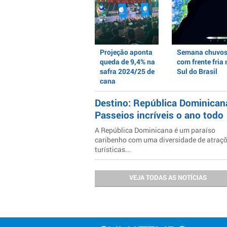
Projeção aponta
Semana chuvo
queda de 9,4% na
com frente fria 
safra 2024/25 de
Sul do Brasil
cana
Destino: República Dominican
Passeios incríveis o ano todo
A República Dominicana é um paraíso
caribenho com uma diversidade de atraç
turísticas...
VEJA TODAS AS NOTÍCIAS