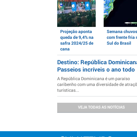
Projeção aponta
Semana chuvo
queda de 9,4% na
com frente fria 
safra 2024/25 de
Sul do Brasil
cana
Destino: República Dominican
Passeios incríveis o ano todo
A República Dominicana é um paraíso
caribenho com uma diversidade de atraç
turísticas...
VEJA TODAS AS NOTÍCIAS