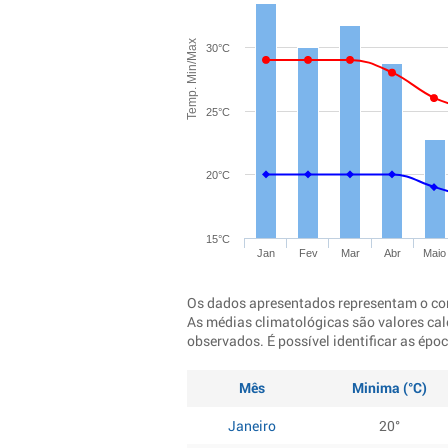
Temp. Min/Max
30°C
25°C
20°C
15°C
Jan
Fev
Mar
Abr
Maio
Os dados apresentados representam o co
As médias climatológicas são valores cal
observados. É possível identificar as ép
Mês
Minima (°C)
Janeiro
20°