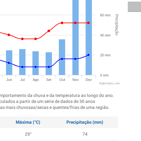
60 mm
Precipitação
40 mm
20 mm
0 mm
Jun
Jul
Ago
Set
Out
Nov
Dez
Highcharts.com
mportamento da chuva e da temperatura ao longo do ano.
culados a partir de um série de dados de 30 anos
ocas mais chuvosas/secas e quentes/frias de uma região.
Máxima (°C)
Precipitação (mm)
29°
74