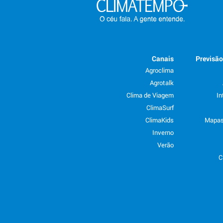
Canais
Previsã
Agroclima
Agrotalk
Clima de Viagem
In
ClimaSurf
ClimaKids
Mapas
Inverno
Verão
C