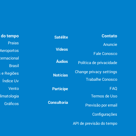
o do tempo
Contato
Satélite
Praias
Anuncie
Vídeos
Aeroportos
Fale Conosco
ternacional
Áudios
Politica de privacidade
Brasil
Change privacy settings
 e Regiões
Notícias
Trabalhe Conosco
Índice Uv
Vento
FAQ
Participe
limatologia
Termos de Uso
Consultoria
Gráficos
Previsão por email
Configurações
API de previsão do tempo