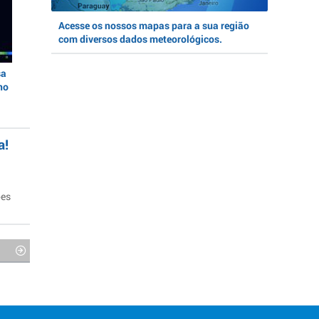
Acesse os nossos mapas para a sua região
com diversos dados meteorológicos.
sa
no
a!
ões