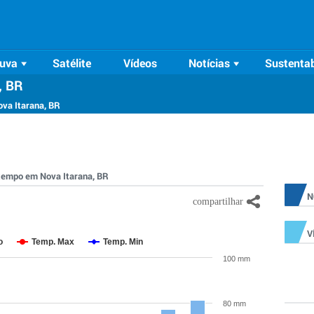
uva
Satélite
Vídeos
Notícias
Sustentab
, BR
ova Itarana, BR
o tempo em Nova Itarana, BR
N
V
o
Temp. Max
Temp. Min
100 mm
80 mm