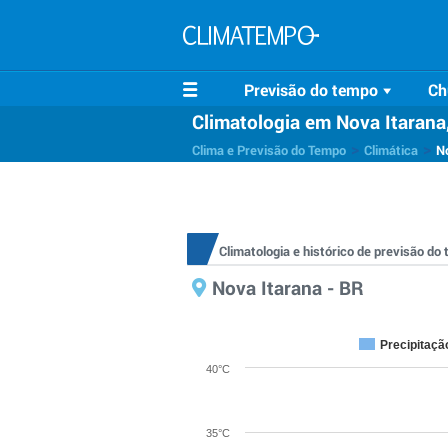
Previsão do tempo
Ch
Climatologia em Nova Itarana
>
>
Clima e Previsão do Tempo
Climática
N
Climatologia e histórico de previsão d
Nova Itarana - BR
Precipitaçã
40°C
35°C