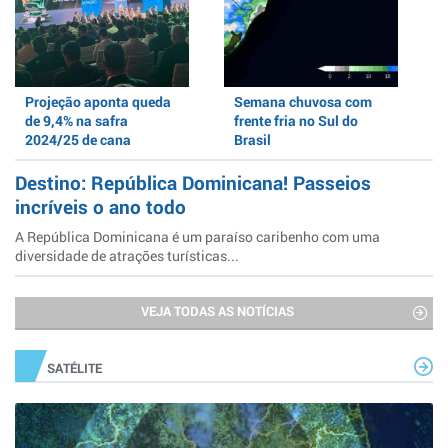
Projeção aponta queda
Semana chuvosa com
de 9,4% na safra
frente fria no Sul do
2024/25 de cana
Brasil
Destino: República Dominicana! Passeios
incríveis o ano todo
A República Dominicana é um paraíso caribenho com uma
diversidade de atrações turísticas...
VEJA TODAS AS NOTÍCIAS
SATÉLITE