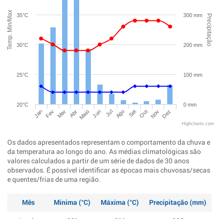
Temp. Min/Max
35°C
300 mm
Precipitação
30°C
200 mm
25°C
100 mm
20°C
0 mm
Jan
Abr
Jul
Out
Mar
Jun
Set
Dez
Fev
Maio
Ago
Nov
Highcharts.com
Os dados apresentados representam o comportamento da chuva e
da temperatura ao longo do ano. As médias climatológicas são
valores calculados a partir de um série de dados de 30 anos
observados. É possível identificar as épocas mais chuvosas/secas
e quentes/frias de uma região.
Mês
Minima (°C)
Máxima (°C)
Precipitação (mm)