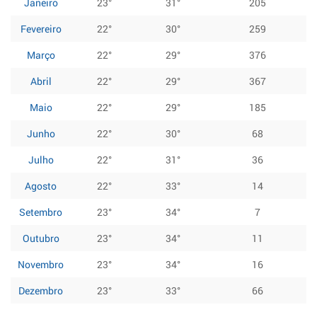
Janeiro
23°
31°
205
Fevereiro
22°
30°
259
Março
22°
29°
376
Abril
22°
29°
367
Maio
22°
29°
185
Junho
22°
30°
68
Julho
22°
31°
36
Agosto
22°
33°
14
Setembro
23°
34°
7
Outubro
23°
34°
11
Novembro
23°
34°
16
Dezembro
23°
33°
66