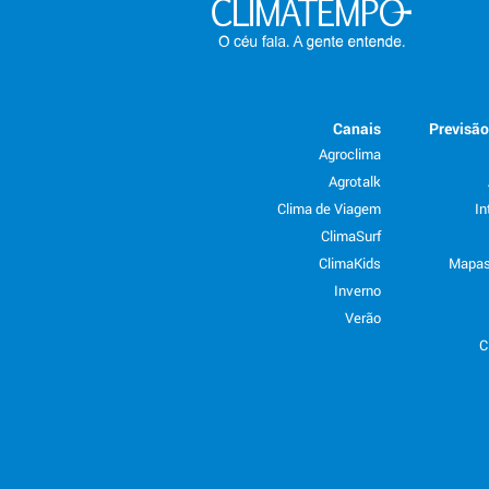
Canais
Previsã
Agroclima
Agrotalk
Clima de Viagem
In
ClimaSurf
ClimaKids
Mapas
Inverno
Verão
C