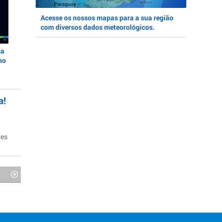
Acesse os nossos mapas para a sua região
com diversos dados meteorológicos.
sa
no
a!
ões