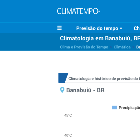
Previsão do tempo
Ch
Climatologia em Banabuiú, B
>
>
Clima e Previsão do Tempo
Climática
B
Climatologia e histórico de previsão d
Banabuiú - BR
Precipitaçã
45°C
40°C