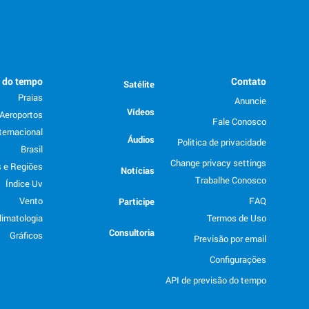
o do tempo
Contato
Satélite
Praias
Anuncie
Vídeos
Aeroportos
Fale Conosco
ternacional
Áudios
Politica de privacidade
Brasil
Change privacy settings
 e Regiões
Notícias
Trabalhe Conosco
Índice Uv
Vento
FAQ
Participe
limatologia
Termos de Uso
Consultoria
Gráficos
Previsão por email
Configurações
API de previsão do tempo