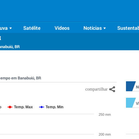
uva
Satélite
Vídeos
Notícias
Sustentab
R
anabuiú, BR
o tempo em Banabuiú, BR
N
V
o
Temp. Max
Temp. Min
250 mm
200 mm