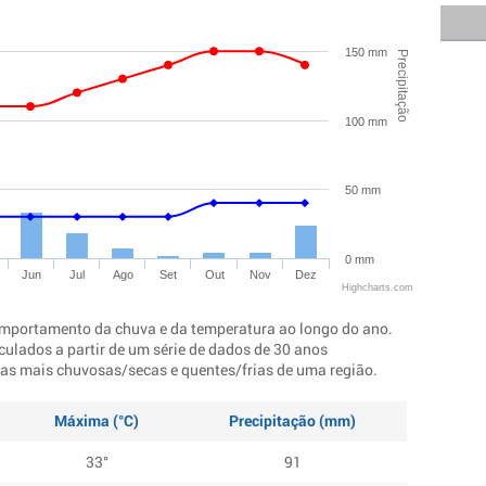
150 mm
Precipitação
100 mm
50 mm
0 mm
Jun
Jul
Ago
Set
Out
Nov
Dez
Highcharts.com
mportamento da chuva e da temperatura ao longo do ano.
culados a partir de um série de dados de 30 anos
ocas mais chuvosas/secas e quentes/frias de uma região.
Máxima (°C)
Precipitação (mm)
33°
91