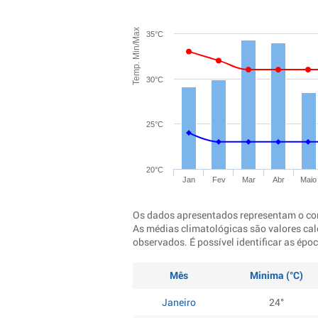
Temp. Min/Max
35°C
30°C
25°C
20°C
Jan
Fev
Mar
Abr
Maio
Os dados apresentados representam o co
As médias climatológicas são valores cal
observados. É possível identificar as ép
Mês
Minima (°C)
Janeiro
24°