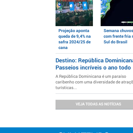
Projeção aponta
Semana chuvo
queda de 9,4% na
com frente fria 
safra 2024/25 de
Sul do Brasil
cana
Destino: República Dominican
Passeios incríveis o ano todo
A República Dominicana é um paraíso
caribenho com uma diversidade de atraç
turísticas...
VEJA TODAS AS NOTÍCIAS