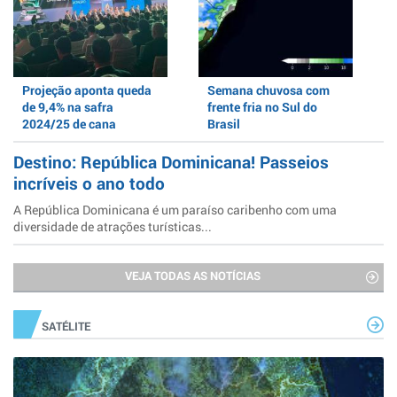
Projeção aponta queda
Semana chuvosa com
de 9,4% na safra
frente fria no Sul do
2024/25 de cana
Brasil
Destino: República Dominicana! Passeios
incríveis o ano todo
A República Dominicana é um paraíso caribenho com uma
diversidade de atrações turísticas...
VEJA TODAS AS NOTÍCIAS
SATÉLITE