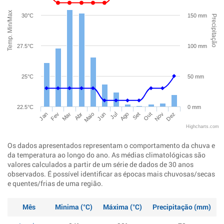
Temp. Min/Max
30°C
150 mm
Precipitação
27.5°C
100 mm
25°C
50 mm
22.5°C
0 mm
Jan
Abr
Jul
Out
Mar
Jun
Set
Dez
Fev
Maio
Ago
Nov
Highcharts.com
Os dados apresentados representam o comportamento da chuva e
da temperatura ao longo do ano. As médias climatológicas são
valores calculados a partir de um série de dados de 30 anos
observados. É possível identificar as épocas mais chuvosas/secas
e quentes/frias de uma região.
Mês
Minima (°C)
Máxima (°C)
Precipitação (mm)