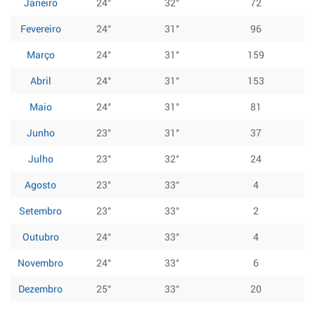
Janeiro
24°
32°
72
Fevereiro
24°
31°
96
Março
24°
31°
159
Abril
24°
31°
153
Maio
24°
31°
81
Junho
23°
31°
37
Julho
23°
32°
24
Agosto
23°
33°
4
Setembro
23°
33°
2
Outubro
24°
33°
4
Novembro
24°
33°
6
Dezembro
25°
33°
20