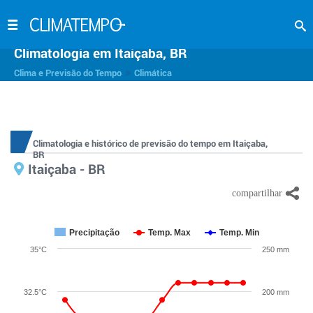
Climatologia em Itaiçaba, BR
>
Clima e Previsão do Tempo
Climática
Climatologia e histórico de previsão do tempo em Itaiçaba,
BR
Itaiçaba - BR
Precipitação
Temp. Max
Temp. Min
35°C
250 mm
32.5°C
200 mm