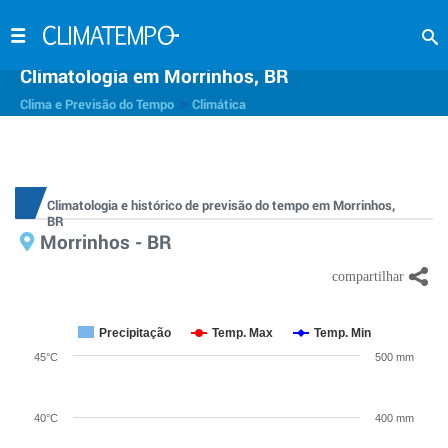
Climatologia em Morrinhos, BR
>
Clima e Previsão do Tempo
Climática
Climatologia e histórico de previsão do tempo em Morrinhos,
BR
Morrinhos - BR
Precipitação
Temp. Max
Temp. Min
45°C
500 mm
40°C
400 mm