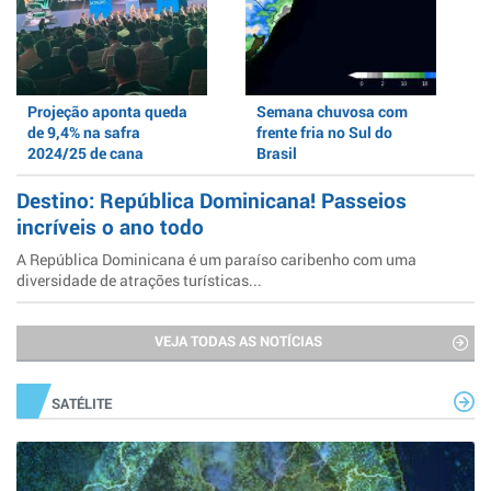
Projeção aponta queda
Semana chuvosa com
de 9,4% na safra
frente fria no Sul do
2024/25 de cana
Brasil
Destino: República Dominicana! Passeios
incríveis o ano todo
A República Dominicana é um paraíso caribenho com uma
diversidade de atrações turísticas...
VEJA TODAS AS NOTÍCIAS
SATÉLITE