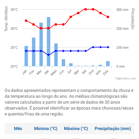
Temp. Min/Max
35°C
300 mm
Precipitação
30°C
200 mm
25°C
100 mm
20°C
0 mm
Jan
Abr
Jul
Out
Mar
Jun
Set
Dez
Fev
Maio
Ago
Nov
Highcharts.com
Os dados apresentados representam o comportamento da chuva e
da temperatura ao longo do ano. As médias climatológicas são
valores calculados a partir de um série de dados de 30 anos
observados. É possível identificar as épocas mais chuvosas/secas
e quentes/frias de uma região.
Mês
Minima (°C)
Máxima (°C)
Precipitação (mm)