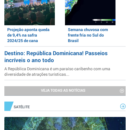
Projeção aponta queda
Semana chuvosa com
de 9,4% na safra
frente fria no Sul do
2024/25 de cana
Brasil
Destino: República Dominicana! Passeios
incríveis o ano todo
A República Dominicana é um paraíso caribenho com uma
diversidade de atrações turísticas...
VEJA TODAS AS NOTÍCIAS
SATÉLITE