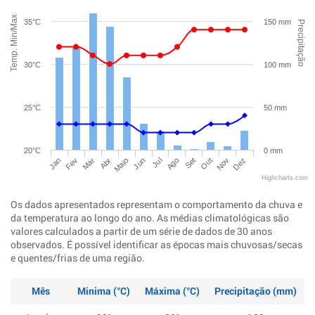
Temp. Min/Max
35°C
150 mm
Precipitação
30°C
100 mm
25°C
50 mm
20°C
0 mm
Jan
Abr
Jul
Out
Mar
Jun
Set
Dez
Fev
Maio
Ago
Nov
Highcharts.com
Os dados apresentados representam o comportamento da chuva e
da temperatura ao longo do ano. As médias climatológicas são
valores calculados a partir de um série de dados de 30 anos
observados. É possível identificar as épocas mais chuvosas/secas
e quentes/frias de uma região.
Mês
Minima (°C)
Máxima (°C)
Precipitação (mm)