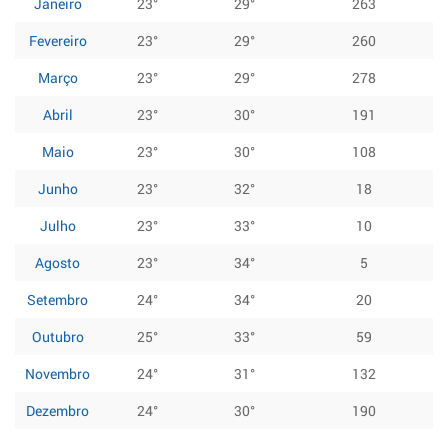
Janeiro
23°
29°
263
Fevereiro
23°
29°
260
Março
23°
29°
278
Abril
23°
30°
191
Maio
23°
30°
108
Junho
23°
32°
18
Julho
23°
33°
10
Agosto
23°
34°
5
Setembro
24°
34°
20
Outubro
25°
33°
59
Novembro
24°
31°
132
Dezembro
24°
30°
190