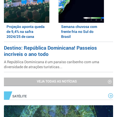
Projeção aponta queda
Semana chuvosa com
de 9,4% na safra
frente fria no Sul do
2024/25 de cana
Brasil
Destino: República Dominicana! Passeios
incríveis o ano todo
A República Dominicana é um paraíso caribenho com uma
diversidade de atrações turísticas...
VEJA TODAS AS NOTÍCIAS
SATÉLITE