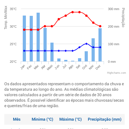
Temp. Min/Max
35°C
300 mm
Precipitação
30°C
200 mm
25°C
100 mm
20°C
0 mm
Jan
Abr
Jul
Out
Mar
Jun
Set
Dez
Fev
Maio
Ago
Nov
Highcharts.com
Os dados apresentados representam o comportamento da chuva e
da temperatura ao longo do ano. As médias climatológicas são
valores calculados a partir de um série de dados de 30 anos
observados. É possível identificar as épocas mais chuvosas/secas
e quentes/frias de uma região.
Mês
Minima (°C)
Máxima (°C)
Precipitação (mm)