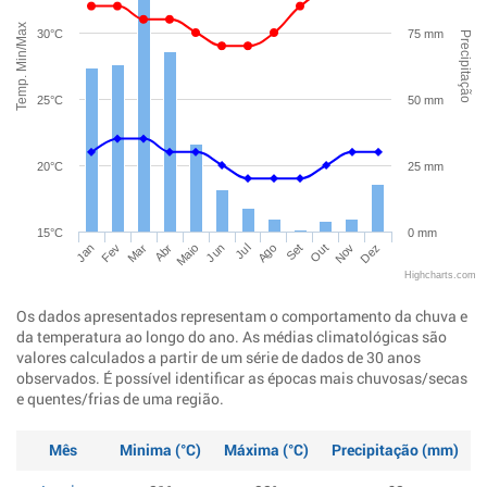
Temp. Min/Max
30°C
75 mm
Precipitação
25°C
50 mm
20°C
25 mm
15°C
0 mm
Jan
Abr
Jul
Out
Mar
Jun
Set
Dez
Fev
Maio
Ago
Nov
Highcharts.com
Os dados apresentados representam o comportamento da chuva e
da temperatura ao longo do ano. As médias climatológicas são
valores calculados a partir de um série de dados de 30 anos
observados. É possível identificar as épocas mais chuvosas/secas
e quentes/frias de uma região.
Mês
Minima (°C)
Máxima (°C)
Precipitação (mm)