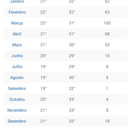
Janeiro
21°
32°
62
Fevereiro
22°
32°
63
Março
22°
31°
100
Abril
21°
31°
68
Maio
21°
30°
33
Junho
20°
29°
16
Julho
19°
29°
9
Agosto
19°
30°
5
Setembro
19°
32°
1
Outubro
20°
33°
4
Novembro
21°
33°
5
Dezembro
21°
33°
18