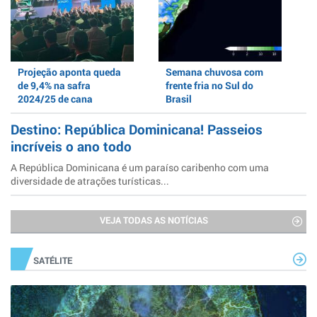
Projeção aponta queda
Semana chuvosa com
de 9,4% na safra
frente fria no Sul do
2024/25 de cana
Brasil
Destino: República Dominicana! Passeios
incríveis o ano todo
A República Dominicana é um paraíso caribenho com uma
diversidade de atrações turísticas...
VEJA TODAS AS NOTÍCIAS
SATÉLITE