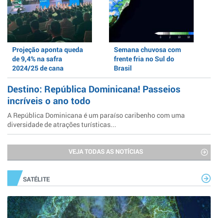
Projeção aponta queda
Semana chuvosa com
de 9,4% na safra
frente fria no Sul do
2024/25 de cana
Brasil
Destino: República Dominicana! Passeios
incríveis o ano todo
A República Dominicana é um paraíso caribenho com uma
diversidade de atrações turísticas...
VEJA TODAS AS NOTÍCIAS
SATÉLITE