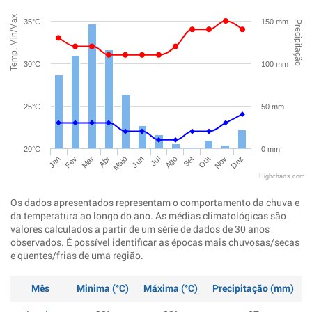
Temp. Min/Max
35°C
150 mm
Precipitação
30°C
100 mm
25°C
50 mm
20°C
0 mm
Jan
Abr
Jul
Out
Mar
Jun
Set
Dez
Fev
Maio
Ago
Nov
Highcharts.com
Os dados apresentados representam o comportamento da chuva e
da temperatura ao longo do ano. As médias climatológicas são
valores calculados a partir de um série de dados de 30 anos
observados. É possível identificar as épocas mais chuvosas/secas
e quentes/frias de uma região.
Mês
Minima (°C)
Máxima (°C)
Precipitação (mm)