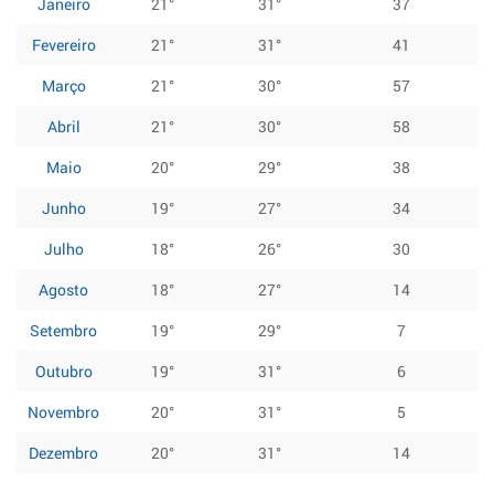
Janeiro
21°
31°
37
Fevereiro
21°
31°
41
Março
21°
30°
57
Abril
21°
30°
58
Maio
20°
29°
38
Junho
19°
27°
34
Julho
18°
26°
30
Agosto
18°
27°
14
Setembro
19°
29°
7
Outubro
19°
31°
6
Novembro
20°
31°
5
Dezembro
20°
31°
14