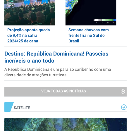
Projeção aponta queda
Semana chuvosa com
de 9,4% na safra
frente fria no Sul do
2024/25 de cana
Brasil
Destino: República Dominicana! Passeios
incríveis o ano todo
A República Dominicana é um paraíso caribenho com uma
diversidade de atrações turísticas...
VEJA TODAS AS NOTÍCIAS
SATÉLITE