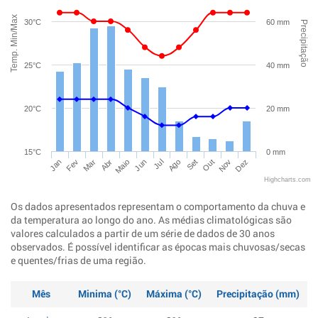
Temp. Min/Max
30°C
60 mm
Precipitação
25°C
40 mm
20°C
20 mm
15°C
0 mm
Jan
Abr
Jul
Out
Mar
Jun
Set
Dez
Fev
Maio
Ago
Nov
Highcharts.com
Os dados apresentados representam o comportamento da chuva e
da temperatura ao longo do ano. As médias climatológicas são
valores calculados a partir de um série de dados de 30 anos
observados. É possível identificar as épocas mais chuvosas/secas
e quentes/frias de uma região.
Mês
Minima (°C)
Máxima (°C)
Precipitação (mm)