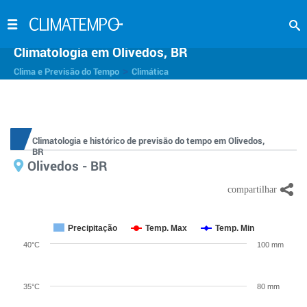
Climatologia em Olivedos, BR
>
Clima e Previsão do Tempo
Climática
Climatologia e histórico de previsão do tempo em Olivedos,
BR
Olivedos - BR
Precipitação
Temp. Max
Temp. Min
40°C
100 mm
35°C
80 mm