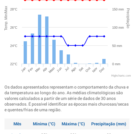
Temp. Min/Max
28°C
150 mm
Precipitação
26°C
100 mm
24°C
50 mm
22°C
0 mm
Jan
Abr
Jul
Out
Mar
Jun
Set
Dez
Fev
Maio
Ago
Nov
Highcharts.com
Os dados apresentados representam o comportamento da chuva e
da temperatura ao longo do ano. As médias climatológicas são
valores calculados a partir de um série de dados de 30 anos
observados. É possível identificar as épocas mais chuvosas/secas
e quentes/frias de uma região.
Mês
Minima (°C)
Máxima (°C)
Precipitação (mm)