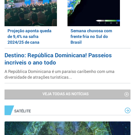
Projeção aponta queda
Semana chuvosa com
de 9,4% na safra
frente fria no Sul do
2024/25 de cana
Brasil
Destino: República Dominicana! Passeios
incríveis o ano todo
A República Dominicana é um paraíso caribenho com uma
diversidade de atrações turísticas...
VEJA TODAS AS NOTÍCIAS
SATÉLITE