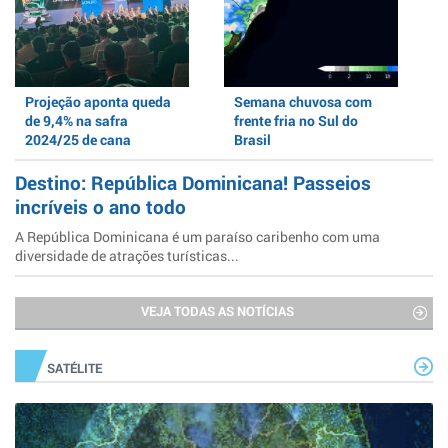
Projeção aponta queda
Semana chuvosa com
de 9,4% na safra
frente fria no Sul do
2024/25 de cana
Brasil
Destino: República Dominicana! Passeios
incríveis o ano todo
A República Dominicana é um paraíso caribenho com uma
diversidade de atrações turísticas...
VEJA TODAS AS NOTÍCIAS
SATÉLITE