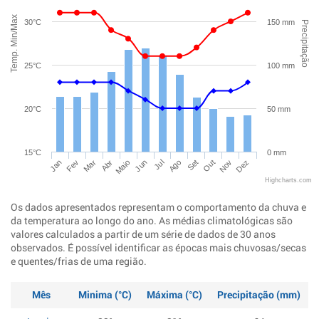
Temp. Min/Max
30°C
150 mm
Precipitação
25°C
100 mm
20°C
50 mm
15°C
0 mm
Jan
Abr
Jul
Out
Mar
Jun
Set
Dez
Fev
Maio
Ago
Nov
Highcharts.com
Os dados apresentados representam o comportamento da chuva e
da temperatura ao longo do ano. As médias climatológicas são
valores calculados a partir de um série de dados de 30 anos
observados. É possível identificar as épocas mais chuvosas/secas
e quentes/frias de uma região.
Mês
Minima (°C)
Máxima (°C)
Precipitação (mm)