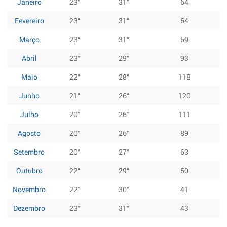
Janeiro
23°
31°
64
Fevereiro
23°
31°
64
Março
23°
31°
69
Abril
23°
29°
93
Maio
22°
28°
118
Junho
21°
26°
120
Julho
20°
26°
111
Agosto
20°
26°
89
Setembro
20°
27°
63
Outubro
22°
29°
50
Novembro
22°
30°
41
Dezembro
23°
31°
43