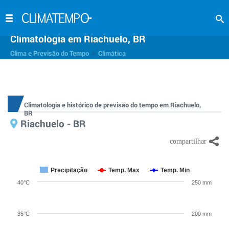
Climatologia em Riachuelo, BR
>
Clima e Previsão do Tempo
Climática
Climatologia e histórico de previsão do tempo em Riachuelo,
BR
Riachuelo - BR
Precipitação
Temp. Max
Temp. Min
40°C
250 mm
35°C
200 mm