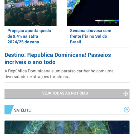
Projeção aponta queda
Semana chuvosa com
de 9,4% na safra
frente fria no Sul do
2024/25 de cana
Brasil
Destino: República Dominicana! Passeios
incríveis o ano todo
A República Dominicana é um paraíso caribenho com uma
diversidade de atrações turísticas...
VEJA TODAS AS NOTÍCIAS
SATÉLITE