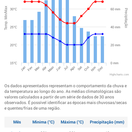
Temp. Min/Max
30°C
60 mm
Precipitação
25°C
40 mm
20°C
20 mm
15°C
0 mm
Jan
Abr
Jul
Out
Mar
Jun
Set
Dez
Fev
Maio
Ago
Nov
Highcharts.com
Os dados apresentados representam o comportamento da chuva e
da temperatura ao longo do ano. As médias climatológicas são
valores calculados a partir de um série de dados de 30 anos
observados. É possível identificar as épocas mais chuvosas/secas
e quentes/frias de uma região.
Mês
Minima (°C)
Máxima (°C)
Precipitação (mm)