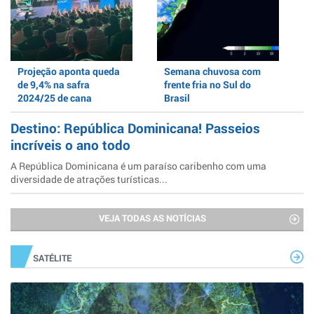
Projeção aponta queda
Semana chuvosa com
de 9,4% na safra
frente fria no Sul do
2024/25 de cana
Brasil
Destino: República Dominicana! Passeios
incríveis o ano todo
A República Dominicana é um paraíso caribenho com uma
diversidade de atrações turísticas...
VEJA TODAS AS NOTÍCIAS
SATÉLITE