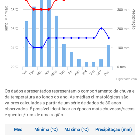
Temp. Min/Max
28°C
300 mm
Precipitação
26°C
200 mm
24°C
100 mm
22°C
0 mm
Jan
Abr
Jul
Out
Mar
Jun
Set
Dez
Fev
Maio
Ago
Nov
Highcharts.com
Os dados apresentados representam o comportamento da chuva e
da temperatura ao longo do ano. As médias climatológicas são
valores calculados a partir de um série de dados de 30 anos
observados. É possível identificar as épocas mais chuvosas/secas
e quentes/frias de uma região.
Mês
Minima (°C)
Máxima (°C)
Precipitação (mm)