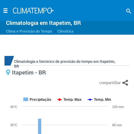
Climatologia em Itapetim, BR
>
Clima e Previsão do Tempo
Climática
Climatologia e histórico de previsão do tempo em Itapetim,
BR
Itapetim - BR
Precipitação
Temp. Max
Temp. Min
40°C
100 mm
35°C
80 mm