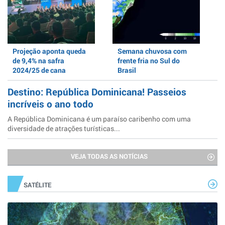
Projeção aponta queda
Semana chuvosa com
de 9,4% na safra
frente fria no Sul do
2024/25 de cana
Brasil
Destino: República Dominicana! Passeios
incríveis o ano todo
A República Dominicana é um paraíso caribenho com uma
diversidade de atrações turísticas...
VEJA TODAS AS NOTÍCIAS
SATÉLITE