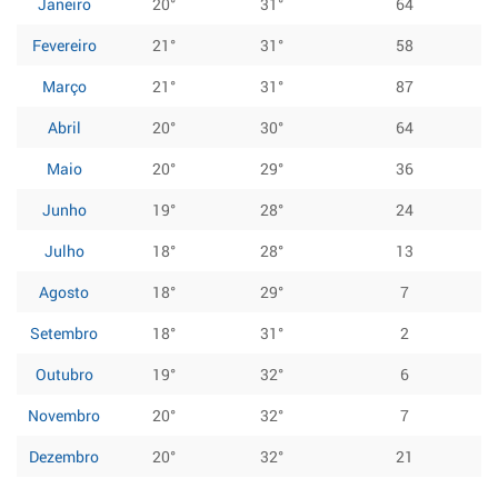
Janeiro
20°
31°
64
Fevereiro
21°
31°
58
Março
21°
31°
87
Abril
20°
30°
64
Maio
20°
29°
36
Junho
19°
28°
24
Julho
18°
28°
13
Agosto
18°
29°
7
Setembro
18°
31°
2
Outubro
19°
32°
6
Novembro
20°
32°
7
Dezembro
20°
32°
21