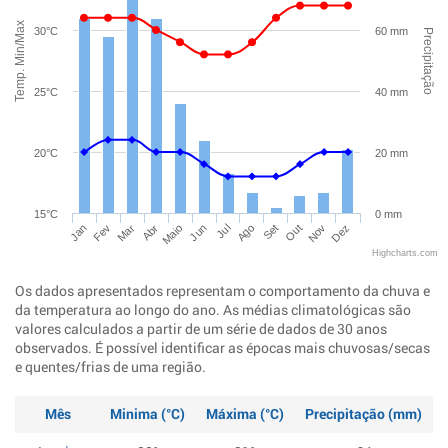
Temp. Min/Max
30°C
60 mm
Precipitação
25°C
40 mm
20°C
20 mm
15°C
0 mm
Jan
Abr
Jul
Out
Mar
Jun
Set
Dez
Fev
Maio
Ago
Nov
Highcharts.com
Os dados apresentados representam o comportamento da chuva e
da temperatura ao longo do ano. As médias climatológicas são
valores calculados a partir de um série de dados de 30 anos
observados. É possível identificar as épocas mais chuvosas/secas
e quentes/frias de uma região.
Mês
Minima (°C)
Máxima (°C)
Precipitação (mm)