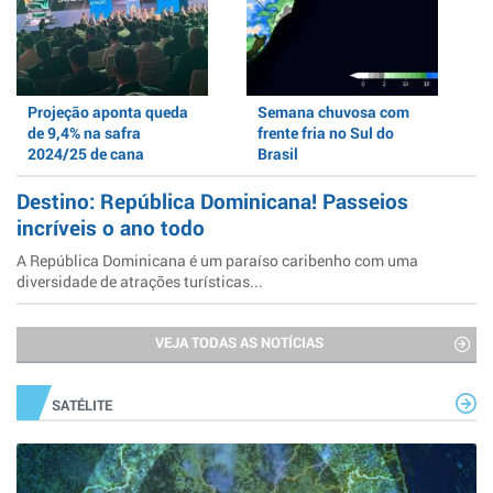
Projeção aponta queda
Semana chuvosa com
de 9,4% na safra
frente fria no Sul do
2024/25 de cana
Brasil
Destino: República Dominicana! Passeios
incríveis o ano todo
A República Dominicana é um paraíso caribenho com uma
diversidade de atrações turísticas...
VEJA TODAS AS NOTÍCIAS
SATÉLITE