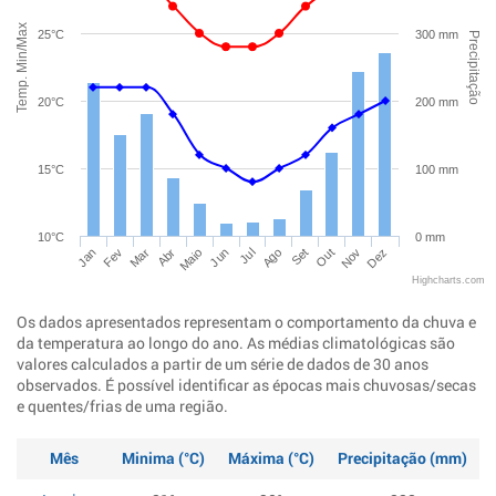
Temp. Min/Max
25°C
300 mm
Precipitação
20°C
200 mm
15°C
100 mm
10°C
0 mm
Jan
Abr
Jul
Out
Mar
Jun
Set
Dez
Fev
Maio
Ago
Nov
Highcharts.com
Os dados apresentados representam o comportamento da chuva e
da temperatura ao longo do ano. As médias climatológicas são
valores calculados a partir de um série de dados de 30 anos
observados. É possível identificar as épocas mais chuvosas/secas
e quentes/frias de uma região.
Mês
Minima (°C)
Máxima (°C)
Precipitação (mm)