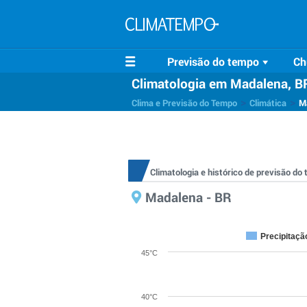
Previsão do tempo
Ch
Climatologia em Madalena, B
>
>
Clima e Previsão do Tempo
Climática
M
Climatologia e histórico de previsão d
Madalena - BR
Precipitaçã
45°C
40°C