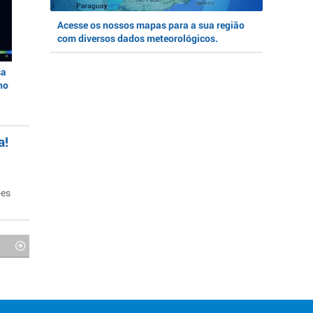
Acesse os nossos mapas para a sua região
com diversos dados meteorológicos.
sa
no
a!
ões