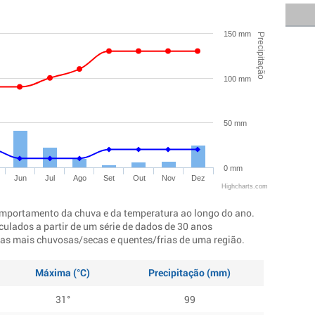
150 mm
Precipitação
100 mm
50 mm
0 mm
Jun
Jul
Ago
Set
Out
Nov
Dez
Highcharts.com
mportamento da chuva e da temperatura ao longo do ano.
culados a partir de um série de dados de 30 anos
ocas mais chuvosas/secas e quentes/frias de uma região.
Máxima (°C)
Precipitação (mm)
31°
99