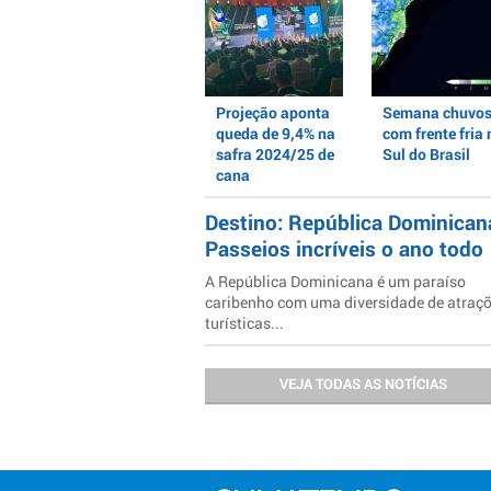
Projeção aponta
Semana chuvo
queda de 9,4% na
com frente fria 
safra 2024/25 de
Sul do Brasil
cana
Destino: República Dominican
Passeios incríveis o ano todo
A República Dominicana é um paraíso
caribenho com uma diversidade de atraç
turísticas...
VEJA TODAS AS NOTÍCIAS