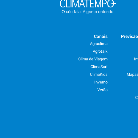
Canais
Previsã
Agroclima
Agrotalk
Clima de Viagem
In
ClimaSurf
ClimaKids
Mapas
Inverno
Verão
C