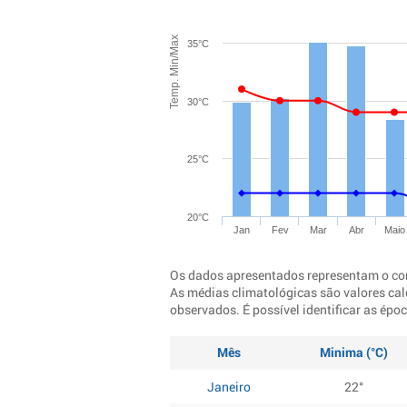
Temp. Min/Max
35°C
30°C
25°C
20°C
Jan
Fev
Mar
Abr
Maio
Os dados apresentados representam o co
As médias climatológicas são valores cal
observados. É possível identificar as ép
Mês
Minima (°C)
Janeiro
22°