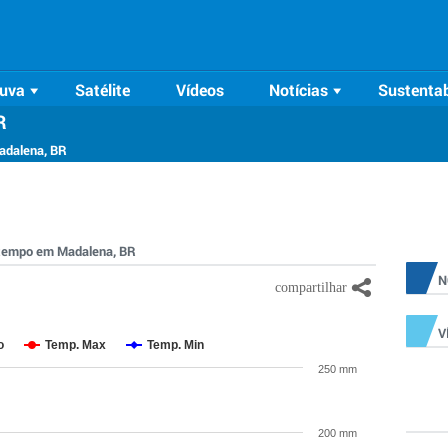
uva
Satélite
Vídeos
Notícias
Sustentab
R
adalena, BR
o tempo em Madalena, BR
N
V
o
Temp. Max
Temp. Min
250 mm
200 mm