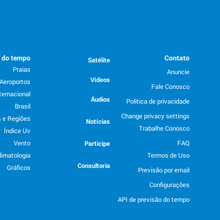
o do tempo
Contato
Satélite
Praias
Anuncie
Vídeos
Aeroportos
Fale Conosco
ternacional
Áudios
Politica de privacidade
Brasil
Change privacy settings
 e Regiões
Notícias
Trabalhe Conosco
Índice Uv
Vento
FAQ
Participe
limatologia
Termos de Uso
Consultoria
Gráficos
Previsão por email
Configurações
API de previsão do tempo