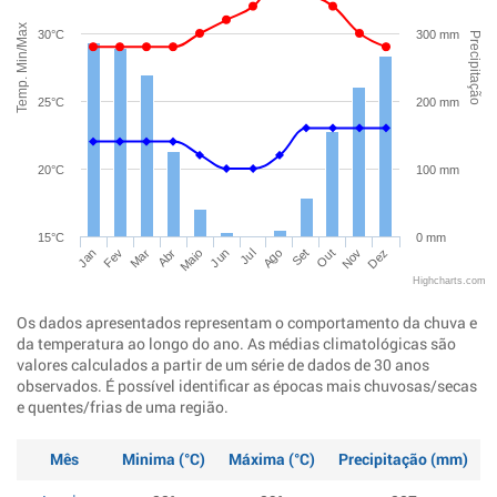
Temp. Min/Max
30°C
300 mm
Precipitação
25°C
200 mm
20°C
100 mm
15°C
0 mm
Jan
Abr
Jul
Out
Mar
Jun
Set
Dez
Fev
Maio
Ago
Nov
Highcharts.com
Os dados apresentados representam o comportamento da chuva e
da temperatura ao longo do ano. As médias climatológicas são
valores calculados a partir de um série de dados de 30 anos
observados. É possível identificar as épocas mais chuvosas/secas
e quentes/frias de uma região.
Mês
Minima (°C)
Máxima (°C)
Precipitação (mm)