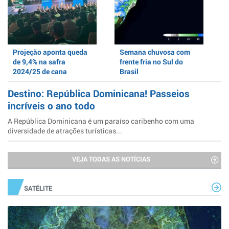
Projeção aponta queda
Semana chuvosa com
de 9,4% na safra
frente fria no Sul do
2024/25 de cana
Brasil
Destino: República Dominicana! Passeios
incríveis o ano todo
A República Dominicana é um paraíso caribenho com uma
diversidade de atrações turísticas...
VEJA TODAS AS NOTÍCIAS
SATÉLITE