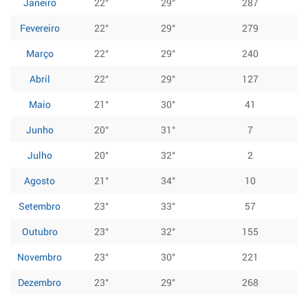
Janeiro
22°
29°
287
Fevereiro
22°
29°
279
Março
22°
29°
240
Abril
22°
29°
127
Maio
21°
30°
41
Junho
20°
31°
7
Julho
20°
32°
2
Agosto
21°
34°
10
Setembro
23°
33°
57
Outubro
23°
32°
155
Novembro
23°
30°
221
Dezembro
23°
29°
268