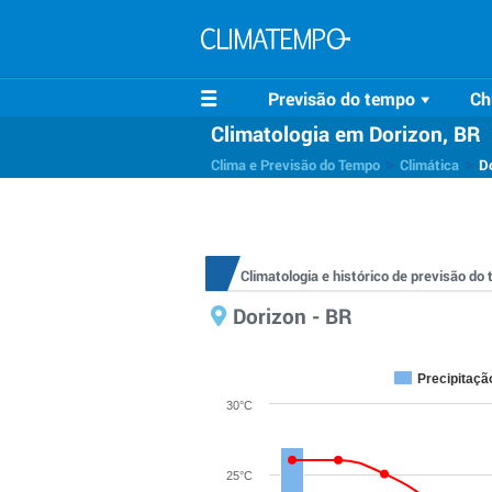
Previsão do tempo
Ch
Climatologia em Dorizon, BR
>
>
Clima e Previsão do Tempo
Climática
D
Climatologia e histórico de previsão d
Dorizon - BR
Precipitaçã
30°C
25°C