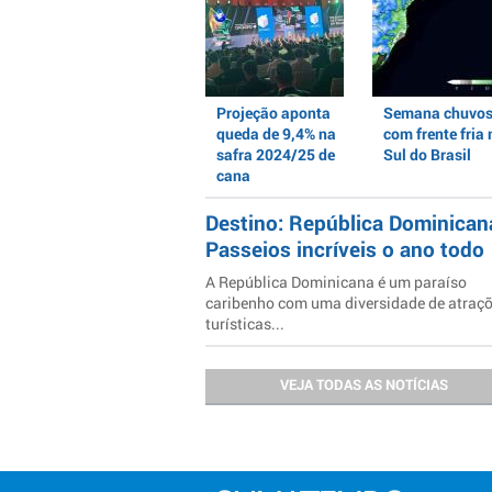
Projeção aponta
Semana chuvo
queda de 9,4% na
com frente fria 
safra 2024/25 de
Sul do Brasil
cana
Destino: República Dominican
Passeios incríveis o ano todo
A República Dominicana é um paraíso
caribenho com uma diversidade de atraç
turísticas...
VEJA TODAS AS NOTÍCIAS