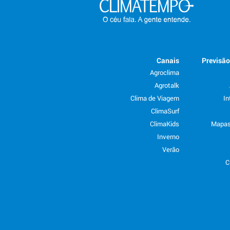
Canais
Previsã
Agroclima
Agrotalk
Clima de Viagem
In
ClimaSurf
ClimaKids
Mapas
Inverno
Verão
C