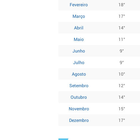
Fevereiro
18°
Março
17°
Abril
14°
Maio
11°
Junho
9°
Julho
9°
Agosto
10°
Setembro
12°
Outubro
14°
Novembro
15°
Dezembro
17°