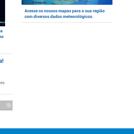
Acesse os nossos mapas para a sua região
com diversos dados meteorológicos.
sa
no
a!
ões