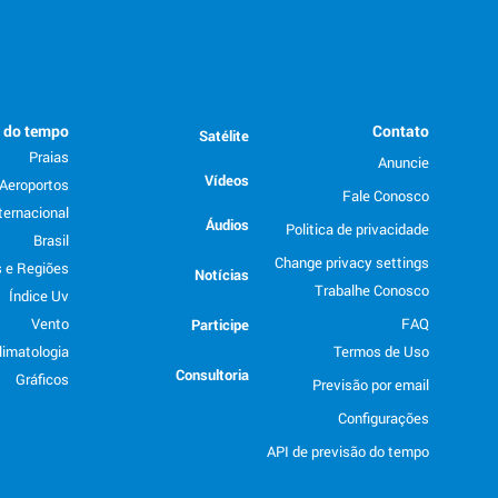
o do tempo
Contato
Satélite
Praias
Anuncie
Vídeos
Aeroportos
Fale Conosco
ternacional
Áudios
Politica de privacidade
Brasil
Change privacy settings
 e Regiões
Notícias
Trabalhe Conosco
Índice Uv
Vento
FAQ
Participe
limatologia
Termos de Uso
Consultoria
Gráficos
Previsão por email
Configurações
API de previsão do tempo