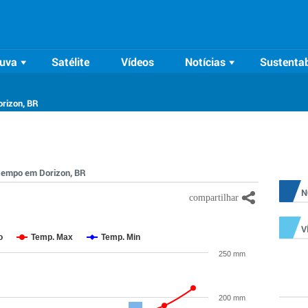
uva
Satélite
Vídeos
Notícias
Sustentab
orizon, BR
o tempo em Dorizon, BR
N
V
o
Temp. Max
Temp. Min
250 mm
200 mm