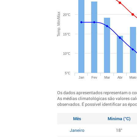
Temp. Min/Max
20°C
15°C
10°C
5°C
Jan
Fev
Mar
Abr
Maio
Os dados apresentados representam o co
As médias climatológicas são valores cal
observados. É possível identificar as ép
Mês
Minima (°C)
Janeiro
18°