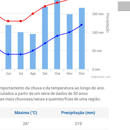
150 mm
Precipitação
100 mm
50 mm
0 mm
Jun
Jul
Ago
Set
Out
Nov
Dez
Highcharts.com
mportamento da chuva e da temperatura ao longo do ano.
culados a partir de um série de dados de 30 anos
ocas mais chuvosas/secas e quentes/frias de uma região.
Máxima (°C)
Precipitação (mm)
26°
219