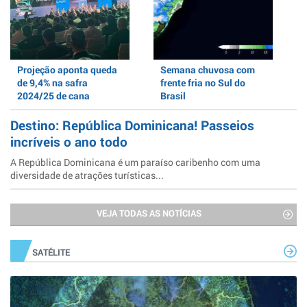
Projeção aponta queda
Semana chuvosa com
de 9,4% na safra
frente fria no Sul do
2024/25 de cana
Brasil
Destino: República Dominicana! Passeios
incríveis o ano todo
A República Dominicana é um paraíso caribenho com uma
diversidade de atrações turísticas...
VEJA TODAS AS NOTÍCIAS
SATÉLITE