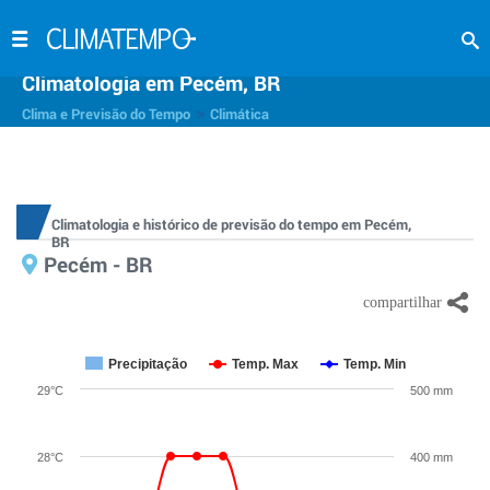
Climatologia em Pecém, BR
>
Clima e Previsão do Tempo
Climática
Climatologia e histórico de previsão do tempo em Pecém,
BR
Pecém - BR
Precipitação
Temp. Max
Temp. Min
29°C
500 mm
28°C
400 mm