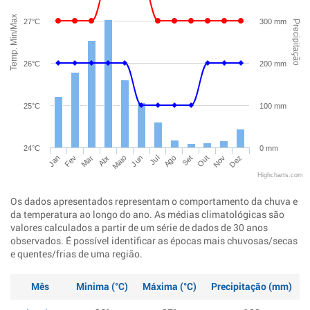
Temp. Min/Max
27°C
300 mm
Precipitação
26°C
200 mm
25°C
100 mm
24°C
0 mm
Jan
Abr
Jul
Out
Mar
Jun
Set
Dez
Fev
Maio
Ago
Nov
Highcharts.com
Os dados apresentados representam o comportamento da chuva e
da temperatura ao longo do ano. As médias climatológicas são
valores calculados a partir de um série de dados de 30 anos
observados. É possível identificar as épocas mais chuvosas/secas
e quentes/frias de uma região.
Mês
Minima (°C)
Máxima (°C)
Precipitação (mm)