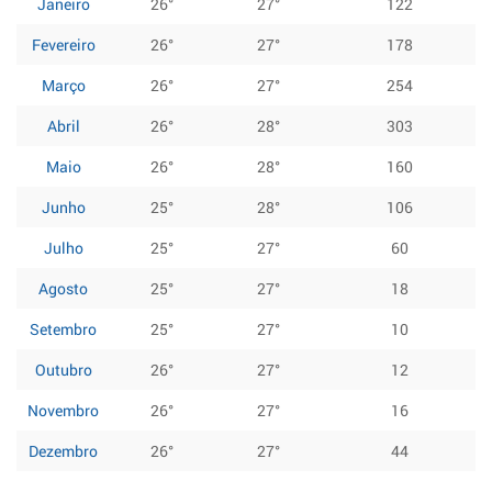
Janeiro
26°
27°
122
Fevereiro
26°
27°
178
Março
26°
27°
254
Abril
26°
28°
303
Maio
26°
28°
160
Junho
25°
28°
106
Julho
25°
27°
60
Agosto
25°
27°
18
Setembro
25°
27°
10
Outubro
26°
27°
12
Novembro
26°
27°
16
Dezembro
26°
27°
44