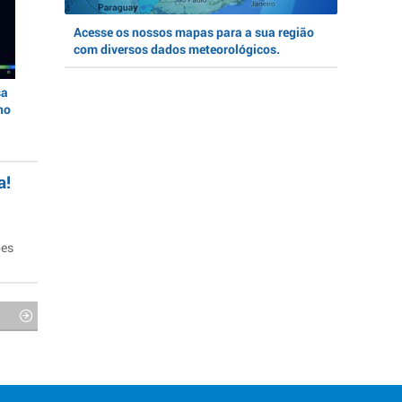
Acesse os nossos mapas para a sua região
com diversos dados meteorológicos.
sa
no
a!
ões