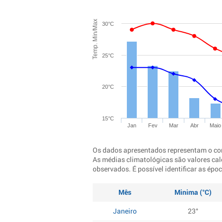
Temp. Min/Max
30°C
25°C
20°C
15°C
Jan
Fev
Mar
Abr
Maio
Os dados apresentados representam o co
As médias climatológicas são valores cal
observados. É possível identificar as ép
Mês
Minima (°C)
Janeiro
23°