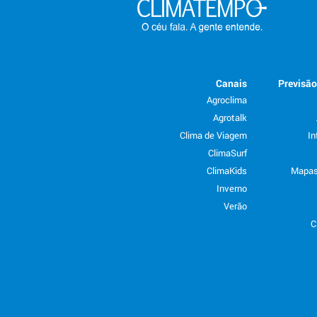
Canais
Previsã
Agroclima
Agrotalk
Clima de Viagem
In
ClimaSurf
ClimaKids
Mapas
Inverno
Verão
C