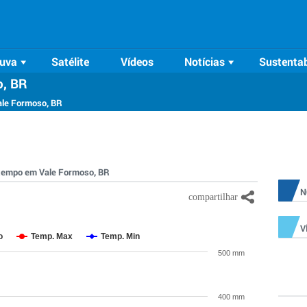
uva
Satélite
Vídeos
Notícias
Sustentab
o, BR
ale Formoso, BR
o tempo em Vale Formoso, BR
N
V
o
Temp. Max
Temp. Min
500 mm
400 mm