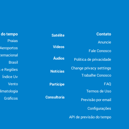
o do tempo
Contato
Satélite
Praias
Anuncie
Vídeos
Aeroportos
Fale Conosco
ternacional
Áudios
Politica de privacidade
Brasil
Change privacy settings
 e Regiões
Notícias
Trabalhe Conosco
Índice Uv
Vento
FAQ
Participe
limatologia
Termos de Uso
Consultoria
Gráficos
Previsão por email
Configurações
API de previsão do tempo