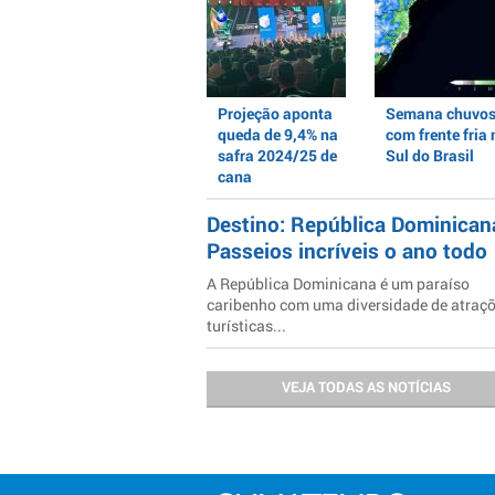
Projeção aponta
Semana chuvo
queda de 9,4% na
com frente fria 
safra 2024/25 de
Sul do Brasil
cana
Destino: República Dominican
Passeios incríveis o ano todo
A República Dominicana é um paraíso
caribenho com uma diversidade de atraç
turísticas...
VEJA TODAS AS NOTÍCIAS