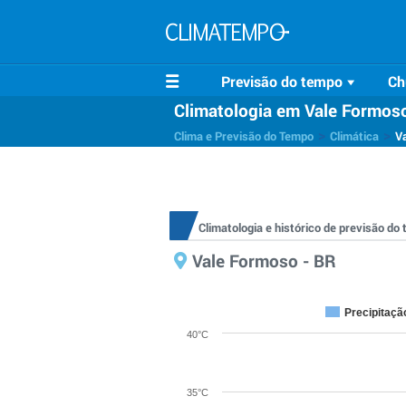
Previsão do tempo
Ch
Climatologia em Vale Formos
>
>
Clima e Previsão do Tempo
Climática
V
Climatologia e histórico de previsão d
Vale Formoso - BR
Precipitaçã
40°C
35°C