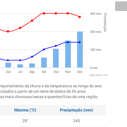
300 mm
Precipitação
200 mm
100 mm
0 mm
Jun
Jul
Ago
Set
Out
Nov
Dez
Highcharts.com
mportamento da chuva e da temperatura ao longo do ano.
culados a partir de um série de dados de 30 anos
ocas mais chuvosas/secas e quentes/frias de uma região.
Máxima (°C)
Precipitação (mm)
29°
243