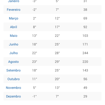
Janeiro
-3°
5°
31
Fevereiro
-2°
7°
38
Março
2°
12°
69
Abril
8°
17°
92
Maio
13°
22°
103
Junho
18°
25°
171
Julho
22°
28°
244
Agosto
23°
29°
220
Setembro
18°
25°
143
Outubro
11°
20°
56
Novembro
5°
13°
49
Dezembro
-1°
7°
29