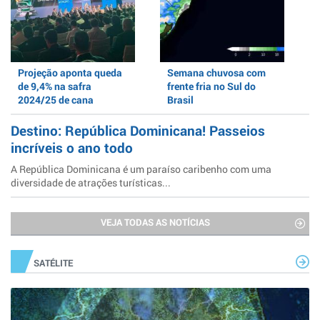
Projeção aponta queda
Semana chuvosa com
de 9,4% na safra
frente fria no Sul do
2024/25 de cana
Brasil
Destino: República Dominicana! Passeios
incríveis o ano todo
A República Dominicana é um paraíso caribenho com uma
diversidade de atrações turísticas...
VEJA TODAS AS NOTÍCIAS
SATÉLITE