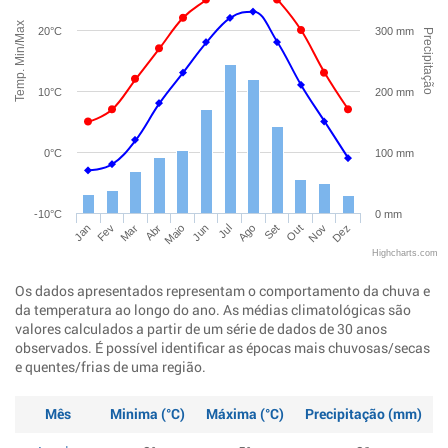
Temp. Min/Max
20°C
300 mm
Precipitação
10°C
200 mm
0°C
100 mm
-10°C
0 mm
Mar
Jun
Set
Dez
Jan
Abr
Jul
Out
Fev
Maio
Ago
Nov
Highcharts.com
Os dados apresentados representam o comportamento da chuva e
da temperatura ao longo do ano. As médias climatológicas são
valores calculados a partir de um série de dados de 30 anos
observados. É possível identificar as épocas mais chuvosas/secas
e quentes/frias de uma região.
Mês
Minima (°C)
Máxima (°C)
Precipitação (mm)