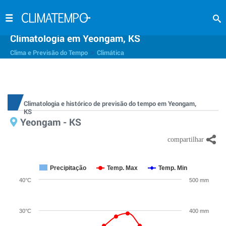
Climatologia em Yeongam, KS
>
Clima e Previsão do Tempo
Climática
Climatologia e histórico de previsão do tempo em Yeongam,
KS
Yeongam - KS
Precipitação
Temp. Max
Temp. Min
40°C
500 mm
30°C
400 mm